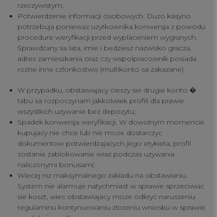
rzeczywistym;
Potwierdzenie informacji osobowych. Duzo kasyno
potrzebuja poniewaz uzytkownika konwersja z powodu
procedure weryfikacji przed wyplaceniem wygranych.
Sprawdzany sa lata, imie i bedziesz nazwisko gracza,
adres zamieszkania oraz czy wspolpracownik posiada
rozne inne czlonkostwo (multikonto sa zakazane).
W przypadku, obstawiajacy cieszy sie drugie konto �
tabu sa rozpoczynam jakkolwiek profili dla prawie
wszystkich uzywanie bez depozytu;
Spadek konwersja weryfikacji. W dowolnym momencie
kupujacy nie chce lub nie moze dostarczyc
dokumentow potwierdzajacych jego etykieta, profil
zostanie zablokowanie wraz podczas uzywania
naliczonymi bonusami;
Wiecej niz maksymalnego zakladu na obstawianiu.
System nie alarmuje natychmiast w sprawie sprzeciwiac
sie koszt, wiec obstawiajacy moze odkryc naruszeniu
regulaminu kontynuowaniu zlozeniu wniosku w sprawie