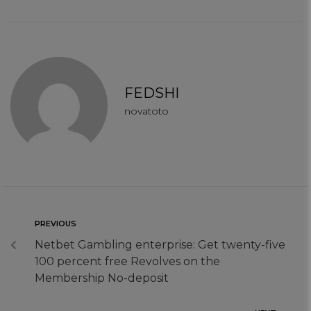
FEDSHI
novatoto
PREVIOUS
Netbet Gambling enterprise: Get twenty-five
100 percent free Revolves on the
Membership No-deposit