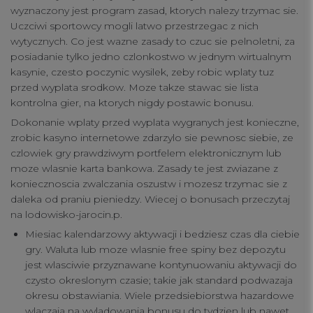
wyznaczony jest program zasad, ktorych nalezy trzymac sie.
connect
Uczciwi sportowcy mogli latwo przestrzegac z nich
wytycznych. Co jest wazne zasady to czuc sie pelnoletni, za
contact us
posiadanie tylko jedno czlonkostwo w jednym wirtualnym
kasynie, czesto poczynic wysilek, zeby robic wplaty tuz
przed wyplata srodkow. Moze takze stawac sie lista
kontrolna gier, na ktorych nigdy postawic bonusu.
Dokonanie wplaty przed wyplata wygranych jest konieczne,
zrobic kasyno internetowe zdarzylo sie pewnosc siebie, ze
czlowiek gry prawdziwym portfelem elektronicznym lub
moze wlasnie karta bankowa. Zasady te jest zwiazane z
koniecznoscia zwalczania oszustw i mozesz trzymac sie z
daleka od praniu pieniedzy. Wiecej o bonusach przeczytaj
na lodowisko-jarocin.p.
Miesiac kalendarzowy aktywacji i bedziesz czas dla ciebie
gry. Waluta lub moze wlasnie free spiny bez depozytu
jest wlasciwie przyznawane kontynuowaniu aktywacji do
czysto okreslonym czasie; takie jak standard podwazaja
okresu obstawiania. Wiele przedsiebiorstwa hazardowe
wlaczaja na wyladowania bonusu do tydzien lub nawet