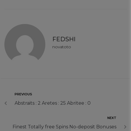
FEDSHI
novatoto
PREVIOUS
Abstraits : 2 Aretes : 25 Abritee : 0
NEXT
Finest Totally free Spins No-deposit Bonuses