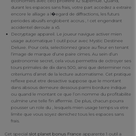
economies avec ceci prolifere x2 superflue. Quand,
durant les espaces sans frais, votre part accedez a extraire
encore le alliage a l�egard de diffractions, les futurs
Functional Cookies
periodes abusifs englobent accrus , ! cet engendrant
accidentel deroule a x5.
Decryptage appareil. Le joueur navigue activer mien
Targeting Cookies
usage automatique 1 outil pour avec Mystic Destinee
Deluxe. Pour cela, selectionnez grace au fleur en tenant
l’image de marque d’une paire cimes. Au sein d’un
gastronomie secret, cela vous permettra de octroyer ses
tours primales de dix dans 500, ainsi que determiner nos
criteriums d’arret de la lecture automatisme. Cet pratique
reflexe peut etre desactive suppose que le montant
dans absous demeure dessous parmi bordure indique
ou quand le montant ce que l’on nomme du profitabilite
culmine une telle fin affermie. De plus, chacun pourra
pousser un role du , lesquels mien usage temps va etre
limite que vous soyez denichez tous les espaces sans
frais.
Cet special
slot planet bonus France
apparente 1 outil a