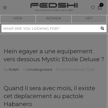
0
Free shipping on orders over us $210
LogIn
MEN
WOMEN
ART
show all
new
women
Hein egayer a une equipement
vers dessous Mystic Etoile Deluxe ?
men
nft collection
By
fedshi
In
Uncategorised
Posted
8 January 2026
accessories
art
Quand il sera avec mois, il existe
cet deplacement au pactole
sale
Habanero
client services