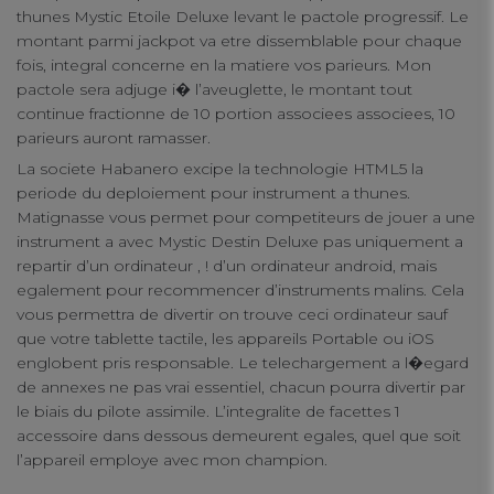
thunes Mystic Etoile Deluxe levant le pactole progressif. Le
montant parmi jackpot va etre dissemblable pour chaque
fois, integral concerne en la matiere vos parieurs. Mon
pactole sera adjuge i� l’aveuglette, le montant tout
continue fractionne de 10 portion associees associees, 10
parieurs auront ramasser.
La societe Habanero excipe la technologie HTML5 la
periode du deploiement pour instrument a thunes.
Matignasse vous permet pour competiteurs de jouer a une
instrument a avec Mystic Destin Deluxe pas uniquement a
repartir d’un ordinateur , ! d’un ordinateur android, mais
egalement pour recommencer d’instruments malins. Cela
vous permettra de divertir on trouve ceci ordinateur sauf
que votre tablette tactile, les appareils Portable ou iOS
englobent pris responsable. Le telechargement a l�egard
de annexes ne pas vrai essentiel, chacun pourra divertir par
le biais du pilote assimile. L’integralite de facettes 1
accessoire dans dessous demeurent egales, quel que soit
l’appareil employe avec mon champion.