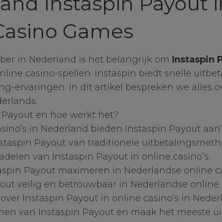
and Instaspin Payout 
Casino Games
bber in Nederland is het belangrijk om
Instaspin 
line casino-spellen. Instaspin biedt snelle uitbe
ervaringen. In dit artikel bespreken we alles o
erlands.
in Payout en hoe werkt het?
asino’s in Nederland bieden Instaspin Payout aan
Instaspin Payout van traditionele uitbetalingsmet
adelen van Instaspin Payout in online casino’s.
taspin Payout maximeren in Nederlandse online c
ayout veilig en betrouwbaar in Nederlandse online 
 over Instaspin Payout in online casino’s in Neder
en van Instaspin Payout en maak het meeste uit