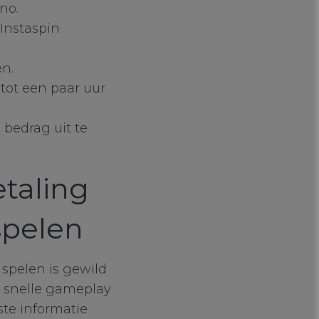
no.
Instaspin
en.
tot een paar uur
 bedrag uit te
etaling
spelen
 spelen is gewild
t snelle gameplay
ste informatie