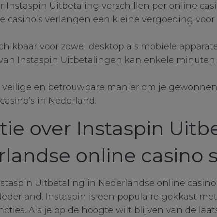
r Instaspin Uitbetaling verschillen per online casi
e casino’s verlangen een kleine vergoeding voor 
eschikbaar voor zowel desktop als mobiele apparat
van Instaspin Uitbetalingen kan enkele minuten 
en veilige en betrouwbare manier om je gewonnen
 casino’s in Nederland.
ie over Instaspin Uitb
rlandse online casino 
nstaspin Uitbetaling in Nederlandse online casino
Nederland. Instaspin is een populaire gokkast me
ties. Als je op de hoogte wilt blijven van de laat