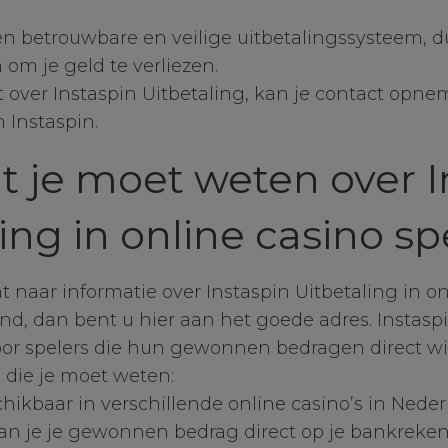
en betrouwbare en veilige uitbetalingssysteem, d
om je geld te verliezen.
ies
t over Instaspin Uitbetaling, kan je contact opn
 Instaspin.
es
at je moet weten over I
ing in online casino s
nt naar informatie over Instaspin Uitbetaling in o
nd, dan bent u hier aan het goede adres. Instaspi
oor spelers die hun gewonnen bedragen direct wil
n die je moet weten:
schikbaar in verschillende online casino’s in Neder
kan je je gewonnen bedrag direct op je bankreken