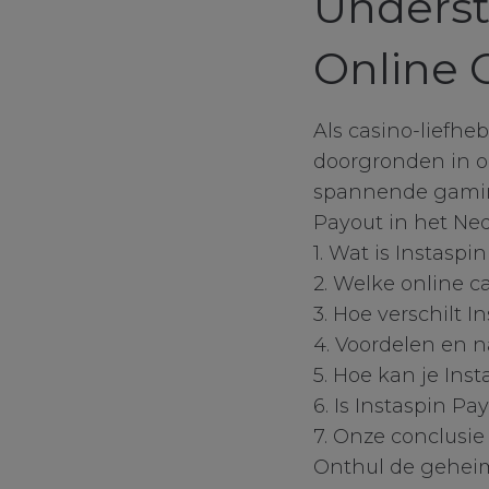
Underst
Online 
Als casino-liefhe
doorgronden in on
spannende gaming-
Payout in het Ned
1. Wat is Instasp
2. Welke online c
3. Hoe verschilt 
4. Voordelen en n
5. Hoe kan je Ins
6. Is Instaspin P
7. Onze conclusie
Onthul de geheim