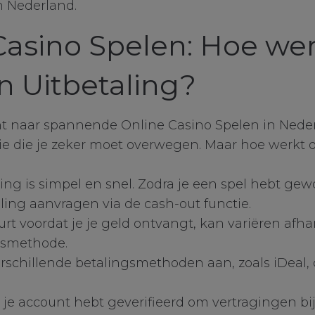
n Nederland.
Casino Spelen: Hoe we
n Uitbetaling?
nt naar spannende Online Casino Spelen in Neder
ie die je zeker moet overwegen. Maar hoe werkt d
ling is simpel en snel. Zodra je een spel hebt ge
aling aanvragen via de cash-out functie.
uurt voordat je je geld ontvangt, kan variëren afha
gsmethode.
erschillende betalingsmethoden aan, zoals iDeal, 
ry Cookies
e je account hebt geverifieerd om vertragingen bij
okies