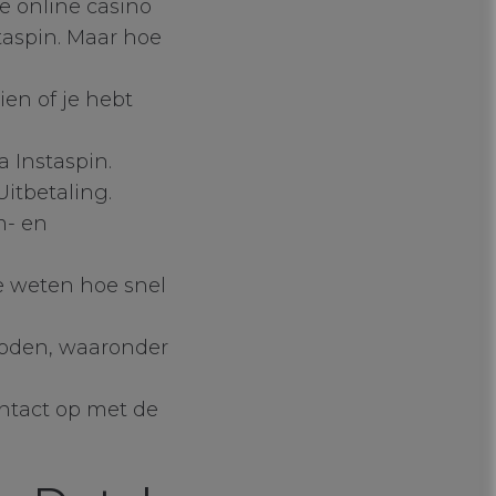
e online casino
taspin. Maar hoe
ien of je hebt
a Instaspin.
Uitbetaling.
m- en
e weten hoe snel
thoden, waaronder
ontact op met de