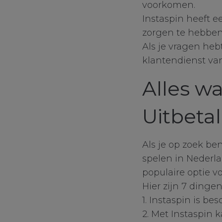
voorkomen.
Instaspin heeft e
zorgen te hebben 
Functional Cook
Als je vragen heb
klantendienst van
Targeting Cooki
Alles w
Uitbetal
Als je op zoek be
spelen in Nederla
populaire optie v
Hier zijn 7 dinge
1. Instaspin is be
2. Met Instaspin 