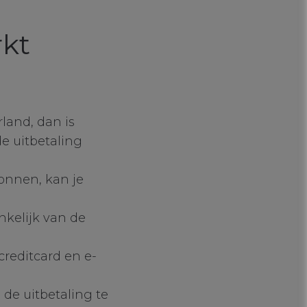
rkt
land, dan is
e uitbetaling
wonnen, kan je
nkelijk van de
creditcard en e-
 de uitbetaling te