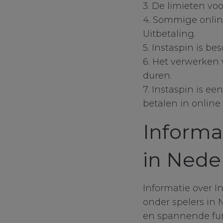
3. De limieten voo
4. Sommige onlin
Uitbetaling.
5. Instaspin is b
6. Het verwerken 
duren.
7. Instaspin is e
betalen in online
Informat
in Nede
Informatie over I
onder spelers in 
en spannende func