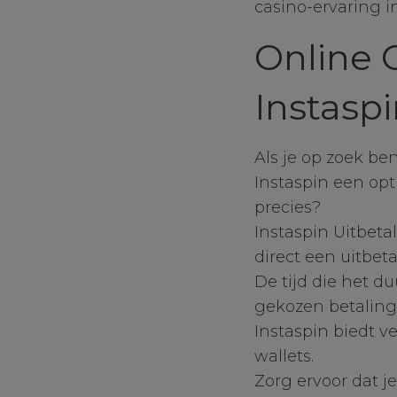
casino-ervaring i
Online 
Instaspi
Als je op zoek be
Instaspin een opt
precies?
Instaspin Uitbeta
direct een uitbet
Your Privacy
De tijd die het d
gekozen betalin
Instaspin biedt v
Strictly Necessa
wallets.
Zorg ervoor dat j
Performance Co