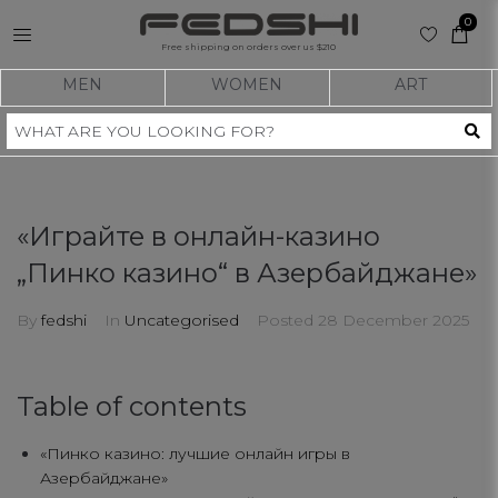
0
Free shipping on orders over us $210
LogIn
MEN
WOMEN
ART
show all
new
women
«Играйте в онлайн-казино
„Пинко казино“ в Азербайджане»
men
nft collection
By
fedshi
In
Uncategorised
Posted
28 December 2025
accessories
art
Table of contents
sale
«Пинко казино: лучшие онлайн игры в
Азербайджане»
client services