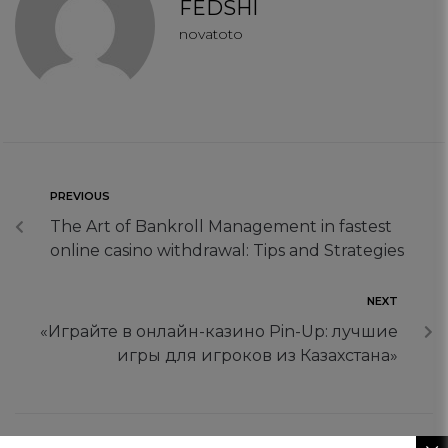
FEDSHI
novatoto
PREVIOUS
The Art of Bankroll Management in fastest
online casino withdrawal: Tips and Strategies
NEXT
«Играйте в онлайн-казино Pin-Up: лучшие
игры для игроков из Казахстана»