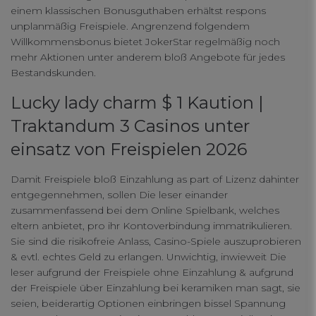
einem klassischen Bonusguthaben erhältst respons
unplanmäßig Freispiele. Angrenzend folgendem
Willkommensbonus bietet JokerStar regelmäßig noch
mehr Aktionen unter anderem bloß Angebote für jedes
Bestandskunden.
Lucky lady charm $ 1 Kaution |
Traktandum 3 Casinos unter
einsatz von Freispielen 2026
Damit Freispiele bloß Einzahlung as part of Lizenz dahinter
entgegennehmen, sollen Die leser einander
zusammenfassend bei dem Online Spielbank, welches
eltern anbietet, pro ihr Kontoverbindung immatrikulieren.
Sie sind die risikofreie Anlass, Casino-Spiele auszuprobieren
& evtl. echtes Geld zu erlangen. Unwichtig, inwieweit Die
leser aufgrund der Freispiele ohne Einzahlung & aufgrund
der Freispiele über Einzahlung bei keramiken man sagt, sie
seien, beiderartig Optionen einbringen bissel Spannung