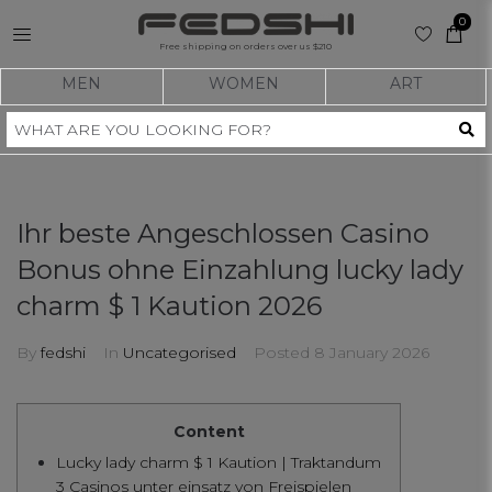
0
Free shipping on orders over us $210
LogIn
MEN
WOMEN
ART
show all
new
women
Ihr beste Angeschlossen Casino
Bonus ohne Einzahlung lucky lady
men
charm $ 1 Kaution 2026
nft collection
accessories
By
fedshi
In
Uncategorised
Posted
8 January 2026
art
Content
sale
Lucky lady charm $ 1 Kaution | Traktandum
client services
3 Casinos unter einsatz von Freispielen