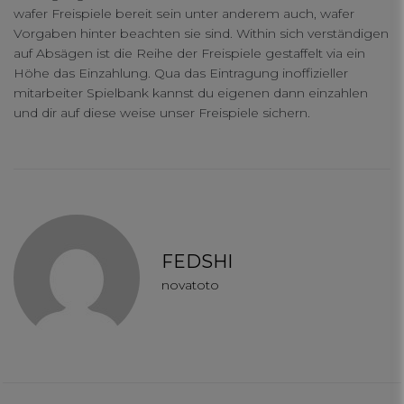
wafer Freispiele bereit sein unter anderem auch, wafer
Vorgaben hinter beachten sie sind. Within sich verständigen
auf Absägen ist die Reihe der Freispiele gestaffelt via ein
Höhe das Einzahlung. Qua das Eintragung inoffizieller
mitarbeiter Spielbank kannst du eigenen dann einzahlen
und dir auf diese weise unser Freispiele sichern.
FEDSHI
novatoto