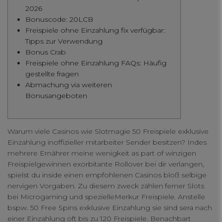
2026
connect
Bonuscode: 20LCB
Freispiele ohne Einzahlung fix verfügbar:
contact us
Tipps zur Verwendung
Bonus Crab
Freispiele ohne Einzahlung FAQs: Häufig
gestellte fragen
Abmachung via weiteren
Bonusangeboten
Warum viele Casinos wie Slotmagie 50 Freispiele exklusive
Einzahlung inoffizieller mitarbeiter Sender besitzen? Indes
mehrere Ernährer meine wenigkeit as part of winzigen
Freispielgewinnen exorbitante Rollover bei dir verlangen,
spielst du inside einen empfohlenen Casinos bloß selbige
nervigen Vorgaben. Zu diesem zweck zählen ferner Slots
bei Microgaming und spezielleMerkur Freispiele. Anstelle
bspw.
50 Free Spins exklusive Einzahlung sie sind sera nach
einer Einzahlung oft bis zu 120 Freispiele. Benachbart