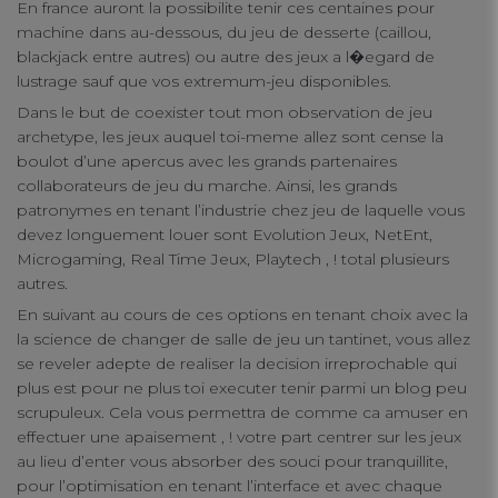
En france auront la possibilite tenir ces centaines pour
machine dans au-dessous, du jeu de desserte (caillou,
blackjack entre autres) ou autre des jeux a l�egard de
lustrage sauf que vos extremum-jeu disponibles.
Dans le but de coexister tout mon observation de jeu
archetype, les jeux auquel toi-meme allez sont cense la
boulot d’une apercus avec les grands partenaires
collaborateurs de jeu du marche. Ainsi, les grands
patronymes en tenant l’industrie chez jeu de laquelle vous
devez longuement louer sont Evolution Jeux, NetEnt,
Microgaming, Real Time Jeux, Playtech , ! total plusieurs
autres.
En suivant au cours de ces options en tenant choix avec la
la science de changer de salle de jeu un tantinet, vous allez
se reveler adepte de realiser la decision irreprochable qui
plus est pour ne plus toi executer tenir parmi un blog peu
scrupuleux. Cela vous permettra de comme ca amuser en
effectuer une apaisement , ! votre part centrer sur les jeux
au lieu d’enter vous absorber des souci pour tranquillite,
pour l’optimisation en tenant l’interface et avec chaque