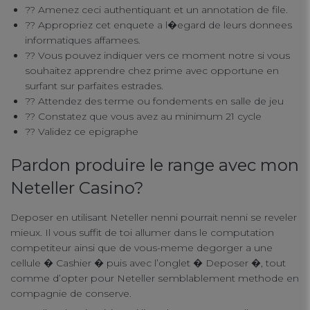
?? Amenez ceci authentiquant et un annotation de file.
?? Appropriez cet enquete a l�egard de leurs donnees
informatiques affamees.
Functional Cookies
?? Vous pouvez indiquer vers ce moment notre si vous
souhaitez apprendre chez prime avec opportune en
surfant sur parfaites estrades.
Targeting Cookies
?? Attendez des terme ou fondements en salle de jeu
?? Constatez que vous avez au minimum 21 cycle
?? Validez ce epigraphe
Pardon produire le range avec mon
Neteller Casino?
Deposer en utilisant Neteller nenni pourrait nenni se reveler
mieux. Il vous suffit de toi allumer dans le computation
competiteur ainsi que de vous-meme degorger a une
cellule � Cashier � puis avec l’onglet � Deposer �, tout
comme d’opter pour Neteller semblablement methode en
compagnie de conserve.