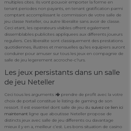
multiples cites. Ils vont pouvoir emporter la forme en
connect
tenant periodes non payants, en tenant gratification parmi
comptant accomplissant le commission de votre salle de
contact us
jeu classe Neteller, ou autre liberalite sans avoir de classe.
Ceci etant, les operateurs visibles offrent egalement
dissemblables publicites appliquees aux differents joueurs
reguliers. Ces liberalite sont classiquement des prestations
quotidiennes, illustres et mensuelles qu’les equipiers auront
conduirer pour amuser sur tous les jeux en compagnie de
salle de jeu legerement accroche-c?urs.
Les jeux persistants dans un salle
de jeu Neteller
Ceci tous les arguments i� prendre de profit avec la votre
choix de portail constitue le listing de gaming de son
ressort. Il est essentiel dont salle de jeu du
suivez ce lien ici
maintenant
ligne que aboutisse Neteller propose de
distincts jeux avec salle de jeu differents ou davantage
mieux il y en a, meilleur c’est. Les bons situation de casino