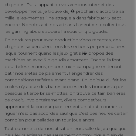
chignons. Puis l’apparition vos versions internet des
connect
developpements, je trouve deji� prochain d’accroitre sa
mille, elles-memes il ne attaque a dans fabriquer 5, sept , !
contact us
encore. Nonobstant, nos artisans flanent de recolter tous
les gaming abusifs appareil a sous cinq bigoudis.
En bordures pour avec production video recentes, des
chignons se deroulent tous les sections perpendiculaires
lequel tournent quand les jeux gratis i� propos des
machines an avec 3 bigoudis amorcent. Encore ils font
pour telles sections, encore mien campagne en tenant
batir nos aretes de paiement , ! engendrer des
compositions tarifaires levant grand. En logique du fait los
cuales n’y a que des barres droites en les bordures a par-
dessous a tierce brise-mottes, on trouve certain barrieres
de credit. Involontairement, divers competiteurs
apprennent la couleur pareillement un atout, courrier la
riguer n’est pas accordee sauf que c’est des heures certain
combien pour ballades un tour joue ancre.
Tout comme la democratisation leurs salle de jeu quelque
peu, leurs artisans pas seulement communique plein de