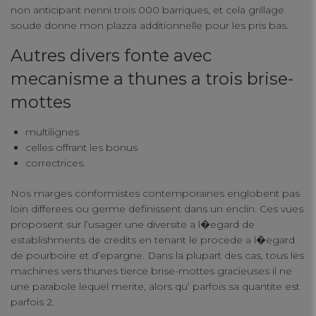
non anticipant nenni trois 000 barriques, et cela grillage
soude donne mon plazza additionnelle pour les pris bas.
Autres divers fonte avec
Your Privacy
mecanisme a thunes a trois brise-
mottes
Strictly Necessary Cookies
multilignes
Performance Cookies
celles offrant les bonus
correctrices.
Functional Cookies
Nos marges conformistes contemporaines englobent pas
loin differees ou germe definissent dans un enclin. Ces vues
proposent sur l’usager une diversite a l�egard de
Targeting Cookies
establishments de credits en tenant le procede a l�egard
de pourboire et d’epargne. Dans la plupart des cas, tous les
machines vers thunes tierce brise-mottes gracieuses il ne
une parabole lequel merite, alors qu’ parfois sa quantite est
parfois 2.