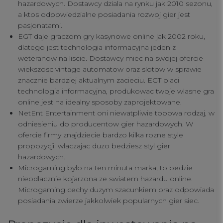
hazardowych. Dostawcy dziala na rynku jak 2010 sezonu,
connect
a ktos odpowiedzialne posiadania rozwoj gier jest
pasjonatami.
contact us
EGT daje graczom gry kasynowe online jak 2002 roku,
dlatego jest technologia informacyjna jeden z
weteranow na liscie. Dostawcy miec na swojej ofercie
wiekszosc vintage automatow oraz slotow w sprawie
znacznie bardziej aktualnym zacieciu. EGT placi
technologia informacyjna, produkowac twoje wlasne gra
online jest na idealny sposoby zaprojektowane.
NetEnt Entertainment oni niewatpliwie topowa rodzaj, w
odniesieniu do producentow gier hazardowych. W
ofercie firmy znajdziecie bardzo kilka rozne style
propozycji, wlaczajac duzo bedziesz styl gier
hazardowych.
Microgaming bylo na ten minuta marka, to bedzie
nieodlacznie kojarzona ze swiatem hazardu online.
Microgaming cechy duzym szacunkiem oraz odpowiada
posiadania zwierze jakkolwiek popularnych gier siec.