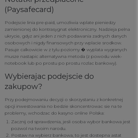
Targeting Cookies
(Paysafecard)
Podejscie linia pre-paid, umozliwia wplate pieniedzy
zamienionej do kontrasygnat elektroniczny. Nadzieja pelna
ukrycie, gdyz ani jeden z nich podawania zadnych danych
osobowych i nigdy finansowych przy wplacie srodkow.
Pasuje calkowicie w z tylu poziomy � wyplata wygranych
musze nastapic alternatywna metoda (z powodu wiek-
notebook lub po prostu po prostu rozlac bankowy).
Wybierajac podejscie do
zakupow?
Przy podejmowaniu decyzji o skorzystaniu z konkretnej
opcji inwestowania no bedzie skoncentrowac sie na te
problemy, wchodzac do kasyno online Polska:
Zacznij od sprawdzenia, jesli osoba wybor bankowa jest
pozwol na twoim narodu.
Postaw na wybierz bankowa, to jest dostepna astat