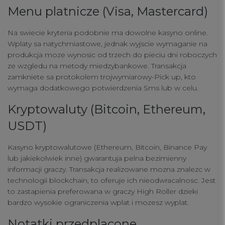
Menu platnicze (Visa, Mastercard)
Na swiecie kryteria podobnie ma dowolne kasyno online.
Wplaty sa natychmiastowe, jednak wyjscie wymaganie na
produkcja moze wynosic od trzech do pieciu dni roboczych
ze wzgledu na metody miedzybankowe. Transakcja
zamkniete sa protokolem trojwymiarowy-Pick up, kto
wymaga dodatkowego potwierdzenia Sms lub w celu.
Your Privacy
Kryptowaluty (Bitcoin, Ethereum,
USDT)
Strictly Necessary Cookies
Kasyno kryptowalutowe (Ethereum, Bitcoin, Binance Pay
lub jakiekolwiek inne) gwarantuja pelna bezimienny
Performance Cookies
informacji graczy. Transakcja realizowane mozna znalezc w
technologii blockchain, to oferuje ich nieodwracalnosc. Jest
to zastapienia preferowana w graczy High Roller dzieki
Functional Cookies
bardzo wysokie ograniczenia wplat i mozesz wyplat.
Notatki przedplacone