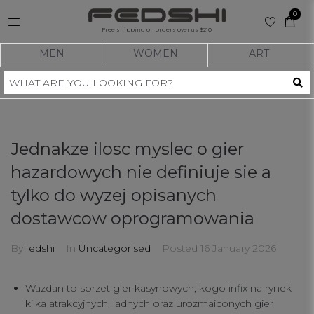
0
Free shipping on orders over us $210
LogIn
MEN
WOMEN
ART
show all
new
women
Jednakze ilosc myslec o gier
hazardowych nie definiuje sie a
men
tylko do wyzej opisanych
nft collection
dostawcow oprogramowania
accessories
By
fedshi
In
Uncategorised
Posted
16 January 2026
art
sale
Wazdan to sprzet gier kasynowych, kogo infix na rynek
kilka atrakcyjnych, ladnych oraz urozmaiconych gier
client services