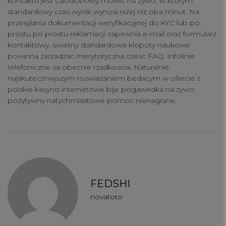
kontaktu jest calodobowy mowic na zywo, w ktorym
standardowy czas wynik wynosi nizej niz oba minut. Na
przesylania dokumentacji weryfikacyjnej do KYC lub po
prostu po prostu reklamacji zapewnia e-mail oraz formularz
kontaktowy, swietny standardowe klopoty naukowe
powinna zarzadzac merytoryczna czesc FAQ. Infolinie
telefoniczne sa obecnie rzadkoscia. Naturalnie
najskuteczniejszym rozwiazaniem bedacym w ofercie z
polskie kasyno internetowe bije pogawedka na zywo,
pozytywny natychmiastowe pomoc nienagrane.
FEDSHI
novatoto