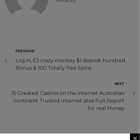
novatoto
PREVIOUS
Log in, £3 crazy monkey $1 deposit hundred
Bonus & 100 Totally free Spins
NEXT
15 Greatest Casinos on the internet Australian
continent Trusted Internet sites Full Report
for real Money