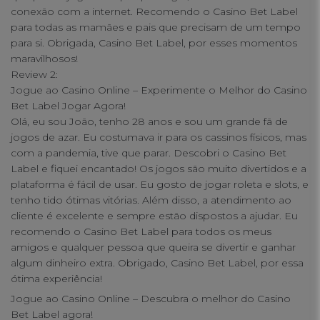
conexão com a internet. Recomendo o Casino Bet Label
para todas as mamães e pais que precisam de um tempo
para si. Obrigada, Casino Bet Label, por esses momentos
maravilhosos!
Review 2:
Jogue ao Casino Online – Experimente o Melhor do Casino
Bet Label Jogar Agora!
Olá, eu sou João, tenho 28 anos e sou um grande fã de
jogos de azar. Eu costumava ir para os cassinos físicos, mas
com a pandemia, tive que parar. Descobri o Casino Bet
Label e fiquei encantado! Os jogos são muito divertidos e a
plataforma é fácil de usar. Eu gosto de jogar roleta e slots, e
tenho tido ótimas vitórias. Além disso, a atendimento ao
cliente é excelente e sempre estão dispostos a ajudar. Eu
recomendo o Casino Bet Label para todos os meus
amigos e qualquer pessoa que queira se divertir e ganhar
algum dinheiro extra. Obrigado, Casino Bet Label, por essa
ótima experiência!
Jogue ao Casino Online – Descubra o melhor do Casino
Bet Label agora!