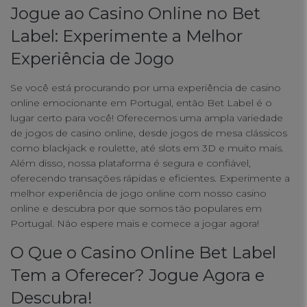
Jogue ao Casino Online no Bet
Label: Experimente a Melhor
Experiência de Jogo
Se você está procurando por uma experiência de casino
online emocionante em Portugal, então Bet Label é o
lugar certo para você! Oferecemos uma ampla variedade
de jogos de casino online, desde jogos de mesa clássicos
como blackjack e roulette, até slots em 3D e muito mais.
Além disso, nossa plataforma é segura e confiável,
oferecendo transações rápidas e eficientes. Experimente a
melhor experiência de jogo online com nosso casino
online e descubra por que somos tão populares em
Portugal. Não espere mais e comece a jogar agora!
O Que o Casino Online Bet Label
Tem a Oferecer? Jogue Agora e
Descubra!