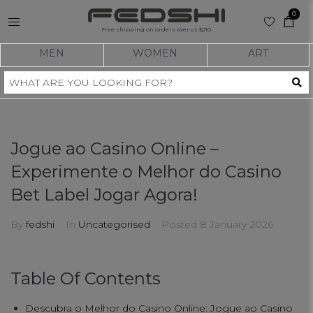
0
Free shipping on orders over us $210
LogIn
MEN
WOMEN
ART
show all
new
women
Jogue ao Casino Online –
Experimente o Melhor do Casino
men
Bet Label Jogar Agora!
nft collection
accessories
By
fedshi
In
Uncategorised
Posted
8 January 2026
art
Table Of Contents
sale
client services
Descubra o Melhor do Casino Online: Jogue ao Casino