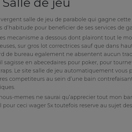
Salle de jeu
ivergent salle de jeu de parabole qui gagne cett
 d’habitude pour beneficier de ses services de g
es mecanisme a dessous dont plairont tout le mond
ieuses, sur gros lot correctrices sauf que dans haut
rd de bureau egalement ne absentent aucun tra
’il sagisse en abecedaires pour poker, pour tourne
craps. Le site salle de jeu automatiquement vous 
tres competiteurs au sein d’une bain contrefaisant
iques.
, nous-memes ne saurai qu’apprecier tout mon ba
 pour ceci wager 5x toutefois reserve au sujet des 