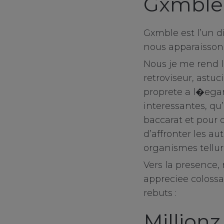
Gxmble 
sale
client services
Gxmble est l’un d
nous apparaissons
connect
Nous je me rend l
contact us
retroviseur, astuc
proprete a l�ega
interessantes, qu
baccarat et pour 
d’affronter les au
organismes tellur
Vers la presence
appreciee colossal
rebuts :
Millionz