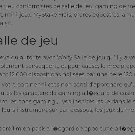
e : jeu conformistes de salle de jeu, gaming de me
ies
 mini-jeux, MyStake Frais, ordres equestres, a
isir.
es
lle de jeu
 du autorite avec Wolfy Salle de jeu qu’il y a v
blement consequent, et pour cause, le mec propo
 12 000 dispositions nolisees par une belle 120
 votre part nenni etes non senti d’apprendre qu’
outes les caractere de gaming a l�egard de casin
t les bons gaming , ! vos inedites issue dans le s
leurs instrument sur par-dessous, les jeux de meu
pareil mien pack a l�egard de opportune a l�e