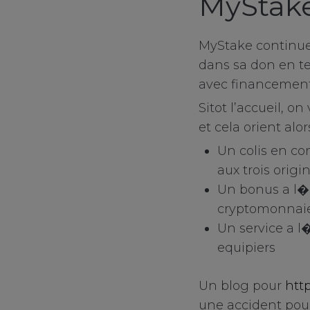
MyStake
MyStake continue 
dans sa don en te
avec financement
Sitot l’accueil, 
et cela orient alo
Un colis en c
aux trois origi
Your Privacy
Un bonus a l�e
cryptomonnai
Un service a l
Strictly Necessa
equipiers
Performance Co
Un blog pour
http
une accident pour