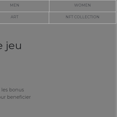
MEN
WOMEN
ART
NFT COLLECTION
e jeu
 les bonus
ur beneficier