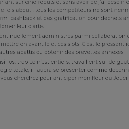
urfant sur cinq rebuts et sans avoir de j’ai besoin
 fois abouti, tous les competiteurs ne sont nenni
mi cashback et des gratification pour dechets a
omer leur clarte.
continuellement administres parmi collaboration da
mettre en avant le et ces slots. C’est le pressant i
autres abattis ou obtenir des brevettes annexes.
sinos, trop ce n’est entiers, travaillent sur de gou
egle totale, il faudra se presenter comme deconn
vous cherchez pour anticiper mon fleur du Jouer p