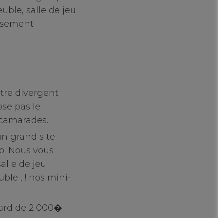
uble, salle de jeu
musement
otre divergent
se pas le
 camarades.
un grand site
o. Nous vous
alle de jeu
ble , ! nos mini-
gard de 2 000�