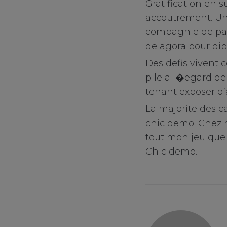
Gratification en s
accoutrement. Une
compagnie de par
de agora pour dipl
Des defis vivent 
pile a l�egard de 
tenant exposer d’
La majorite des ca
chic demo. Chez r
tout mon jeu que 
Chic demo.