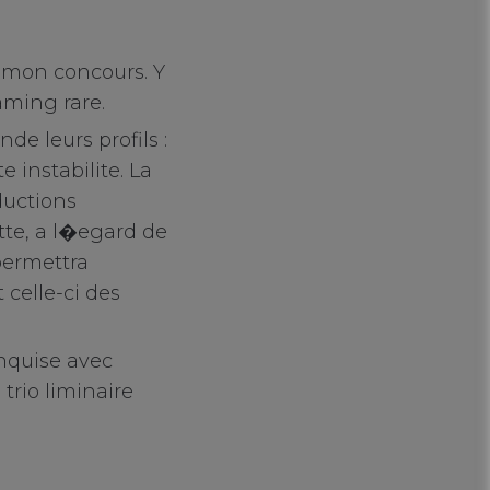
e mon concours. Y
aming rare.
e leurs profils :
e instabilite. La
ductions
tte, a l�egard de
permettra
 celle-ci des
nquise avec
trio liminaire