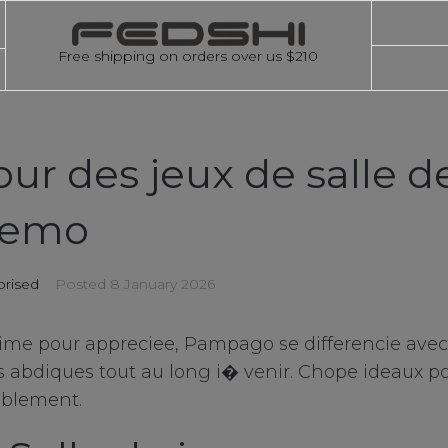
Free shipping on orders over us $210
ur des jeux de salle d
demo
rised
Posted
8 January 2026
rime pour appreciee, Pampago se differencie avec
s abdiques tout au long i� venir. Chope ideaux po
rablement.