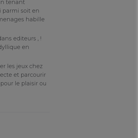
 en tenant
 parmi soit en
menages habille
ns editeurs , !
dyllique en
ter les jeux chez
ecte et parcourir
our le plaisir ou