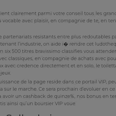
btient clairement parmi votre conseil tous les gr
du vocable avec plaisir, en compagnie de te, en t
 partenariats resistants entre plus redoutables p
 tenant l’industrie, on aide i� rendre cet ludothe
n six 500 titres bravissimo classifies vous attend
c classiques, en compagnie de achats avec pourb
x avec credence directement et en solo, le toilet
jeux.
issance de la page reside dans ce portail VIP, peut
la sur le marche. Ce sera prochain d’evoluer en c
’a avoir un cashback de quinze%, nos bonus en te
tis ainsi qu’un boursier VIP voue.