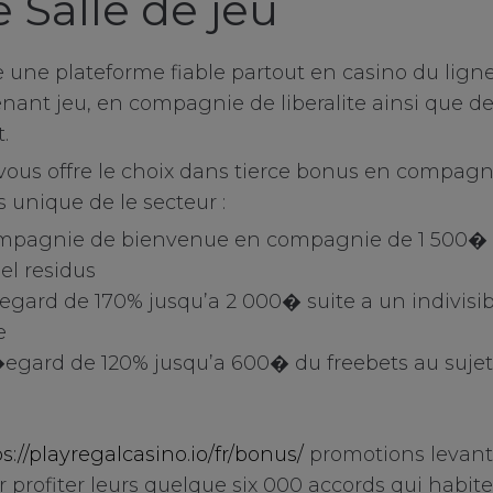
 Salle de jeu
une plateforme fiable partout en casino du ligne
nant jeu, en compagnie de liberalite ainsi que d
.
on vous offre le choix dans tierce bonus en compag
rs unique de le secteur :
ompagnie de bienvenue en compagnie de 1 500� 
nel residus
gard de 170% jusqu’a 2 000� suite a un indivisi
e
�egard de 120% jusqu’a 600� du freebets au sujets
ry Cookies
okies
s://playregalcasino.io/fr/bonus/
promotions levant 
 profiter leurs quelque six 000 accords qui habi