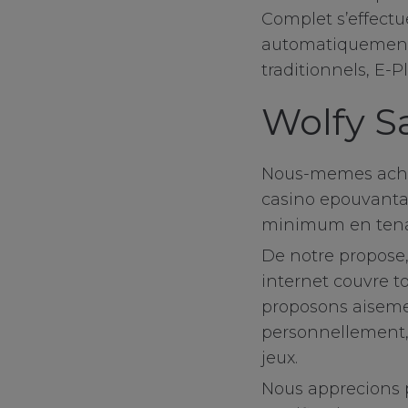
Complet s’effectu
Functional Cook
automatiquement,
traditionnels, E-Pla
Targeting Cooki
Wolfy Sa
Nous-memes acheva
casino epouvanta
minimum en tenant
De notre propose,
internet couvre t
proposons aisemen
personnellement, 
jeux.
Nous apprecions 