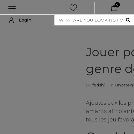
0
LogIn
LogIn
show all
Jouer po
new
genre 
women
men
By
fedshi
In
Uncatego
nft collection
Ajoutes aux les p
accessories
amants affriolant
tous les jeu favo
art