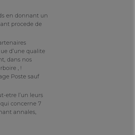
ands en donnant un
enant procede de
artenaires
que d’une qualite
ent, dans nos
oire , !
tage Poste sauf
-etre l’un leurs
e qui concerne 7
nant annales,