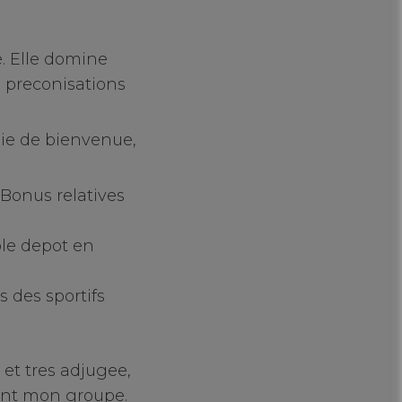
. Elle domine
e preconisations
nie de bienvenue,
Bonus relatives
ble depot en
 des sportifs
et tres adjugee,
tent mon groupe.