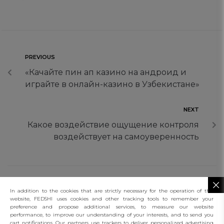
PREVIOUS
«Качайте пин ап казино на андроид и
играйте в онлайн-казино в Узбекистане»
NEXT
Какое воздействие ощущение контроля
воздействует на самоуверенность
In addition to the cookies that are strictly necessary for the operation of this
website, FEDSHI uses cookies and other tracking tools to remember your
preference and propose additional services, to measure our website
performance, to improve our understanding of your interests, and to send you
connect
cart notifications. Our partners use trackers to deliver personalized advertising