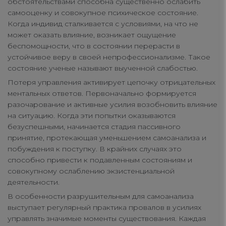
обстоятельствами способна существенно ослабить
самооценку и совокупное психическое состояние.
Strictly Necessary Cookies
Когда индивид сталкивается с условиями, на что не
может оказать влияние, возникает ощущение
беспомощности, что в состоянии перерасти в
Performance Cookies
устойчивое веру в своей непрофессионализме. Такое
состояние ученые называют выученной слабостью.
Потеря управления активирует цепочку отрицательных
Functional Cookies
ментальных ответов. Первоначально формируется
разочарование и активные усилия возобновить влияние
на ситуацию. Когда эти попытки оказываются
Targeting Cookies
безуспешными, начинается стадия пассивного
принятие, протекающая уменьшением самоанализа и
побуждения к поступку. В крайних случаях это
способно привести к подавленным состояниям и
совокупному ослаблению экзистенциальной
деятельности.
В особенности разрушительным для самоанализа
выступает регулярный практика провалов в усилиях
управлять значимые моменты существования. Каждая