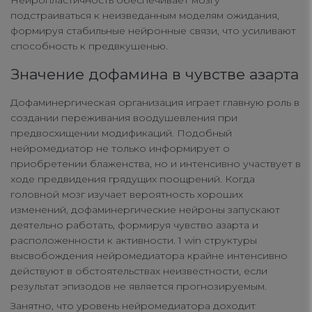
Нейропластичность обеспечивает мозгу
подстраиваться к неизведанным моделям ожидания,
формируя стабильные нейронные связи, что усиливают
способность к предвкушенью.
Значение дофамина в чувстве азарта
Дофаминергическая организация играет главную роль в
создании переживания воодушевления при
предвосхищении модификаций. Подобный
нейромедиатор не только информирует о
приобретении блаженства, но и интенсивно участвует в
ходе предвидения грядущих поощрений. Когда
головной мозг изучает вероятность хороших
изменений, дофаминергические нейроны запускают
деятельно работать, формируя чувство азарта и
расположенности к активности. 1 win структуры
высвобождения нейромедиатора крайне интенсивно
действуют в обстоятельствах неизвестности, если
результат эпизодов не является прогнозируемым.
Занятно, что уровень нейромедиатора доходит