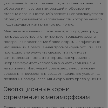
увеличенной расположенности, что обнаруживается в
обострении чувственных реакций и обострении
степени осознанности. 1win аспекты непредсказуемости
образуют уникальное напряженность, которое немало
люди ощущают как приятное волнение.
Ментальные изучения показывают, что средняя градус
непредсказуемости оптимизирует градацию азарта,
превращая предвидение более острым и аффективно
насыщенным. Совершенная прогнозируемость лишает
происшествие элемента свежести и понижает
заинтересованность, в то период как чрезмерная
непредсказуемость способна вызывать волнение и
напряжение. Наилучший уравновешенность между
ведомым и неизвестным создает идеальные условия для
появления воодушевления и хорошего предвкушения.
Эволюционные корни
стремления к метаморфозам
Тенденция к изменениям обладает прочные природные