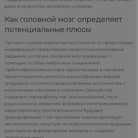
даже в непростых житейских условиях.
Как головной мозг определяет
Your Privacy
потенциальные плюсы
Strictly Necessary Cookies
Процесс оценки вероятных достоинств от предстоящих
модификаций представляет непростой когнитивной
заданием, которую головной мозг разрешает с
Performance Cookies
помощью особых нейронных соединений.
Орбитофронтальная кора задействована в изучении
предполагаемой ценности разнообразных версий
Functional Cookies
грядущего, соотнося предполагаемые достоинства с
возможными угрозами и затратами. Данный ход
содержит переработку как эмоциональной, так и
Targeting Cookies
рациональной сведений, формируя интегрированную
характеристику притягательности будущих
трансформаций. 1 win программы оценки действуют
автоматически, зачастую на подсознательном градации,
действуя на формирование выводов и создание
предвосхищений.