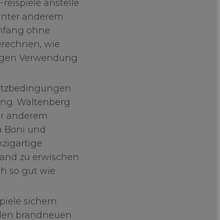
reispiele anstelle
unter anderem
anfang ohne
erechnen, wie
rigen Verwendung
atzbedingungen
ung. Waltenberg
er anderem
h Boni und
zigartige
stand zu erwischen
h so gut wie
piele sichern
rden brandneuen