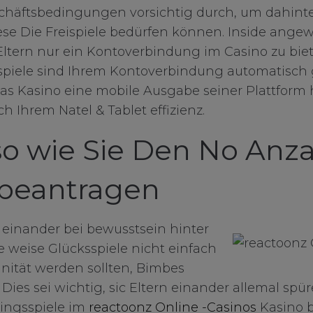
häftsbedingungen vorsichtig durch, um dahinte
se Die Freispiele bedürfen können. Inside ang
ltern nur ein Kontoverbindung im Casino zu biet
spiele sind Ihrem Kontoverbindung automatisch 
as Kasino eine mobile Ausgabe seiner Plattform 
ch Ihrem Natel & Tablet effizienz.
o wie Sie Den No Anz
beantragen
 einander bei bewusstsein hinter
 weise Glücksspiele nicht einfach
ry Cookies
nität werden sollten, Bimbes
Dies sei wichtig, sic Eltern einander allemal spür
lingsspiele im
reactoonz Online -Casinos
Kasino b
okies