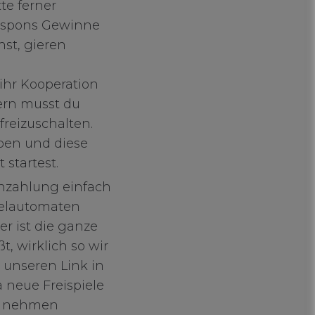
te ferner
 respons Gewinne
nst, gieren
 ihr Kooperation
ern musst du
freizuschalten.
aben und diese
startest.
Einzahlung einfach
ielautomaten
ser ist die ganze
, wirklich so wir
 unseren Link in
a neue Freispiele
nn nehmen