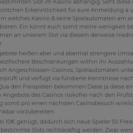
estimmten Slot im Kasino abhängig. Seht diese F
rötchen Erkenntlichkeit für eure Anmeldung a 
 um welches Kasino & seine Spielautomaten am 
ieren. Ein könnt euch somit meine wenigkeit b
 man an unserem Slot via diesem derweise nied
.
ebote heißen aber und abermal strengere Ums
ezifischere Beschränkungen within ihr Auszahl
rch Angeschlossen-Casinos, Spielautomaten unt
erprüft und verfügt via fundierte Kenntnisse nac
Qua den Freispielen bekommen Diese ja diese ein
e Angebote des Casinos risikofrei nach den Prüf
ig somit pro einen nächsten Casinobesuch wirklic
enkbar vorzubereiten.
i 10€ genügt, dadurch sich neue Spieler 50 Freis
 bestimmte Slots rechtskräftig werden. Zwar we