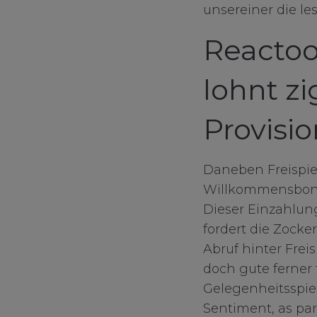
unsereiner die les
Reactoo
lohnt z
Provisi
Daneben Freispiel
Willkommensboni
Dieser Einzahlung
fordert die Zocke
Abruf hinter Frei
doch gute ferner
Gelegenheitsspie
Sentiment, as pa