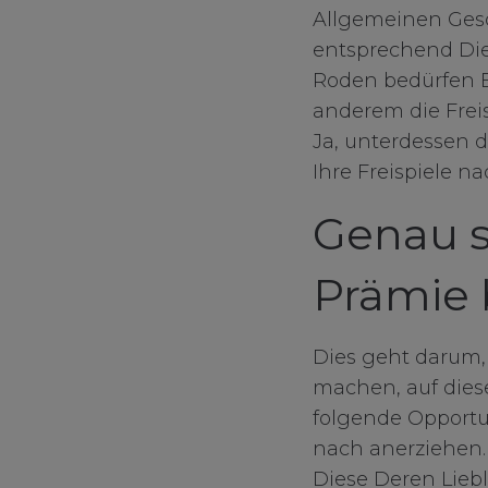
Allgemeinen Gesc
entsprechend Die
Roden bedürfen E
anderem die Frei
Ja, unterdessen d
Ihre Freispiele na
Genau s
Prämie 
Your Privacy
Dies geht darum,
machen, auf diese
Strictly Necessa
folgende Opportu
nach anerziehen. 
Diese Deren Lieb
Performance Co