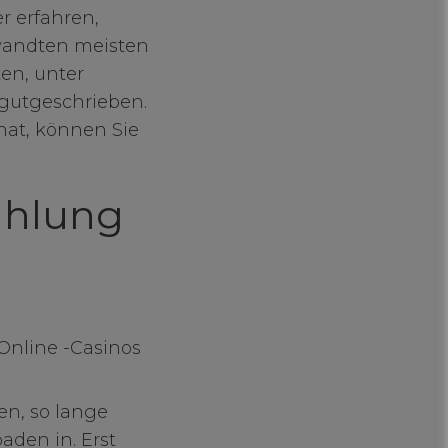
r erfahren,
ewandten meisten
en, unter
gutgeschrieben.
hat, können Sie
ahlung
en, so lange
aden in. Erst