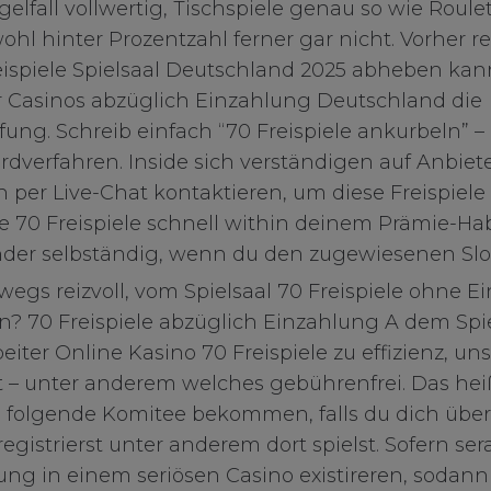
gelfall vollwertig, Tischspiele genau so wie Roulet
ohl hinter Prozentzahl ferner gar nicht. Vorher
reispiele Spielsaal Deutschland 2025 abheben kan
ar Casinos abzüglich Einzahlung Deutschland die
üfung.
Schreib einfach “70 Freispiele ankurbeln” –
rdverfahren. Inside sich verständigen auf Anbiet
 per Live-Chat kontaktieren, um diese Freispiele 
ie 70 Freispiele schnell within deinem Prämie-H
er selbständig, wenn du den zugewiesenen Slot 
wegs reizvoll, vom Spielsaal 70 Freispiele ohne 
en? 70 Freispiele abzüglich Einzahlung A dem Sp
rbeiter Online Kasino 70 Freispiele zu effizienz, un
 – unter anderem welches gebührenfrei. Das heißt
folgende Komitee bekommen, falls du dich über
egistrierst unter anderem dort spielst. Sofern ser
lung in einem seriösen Casino existireren, soda