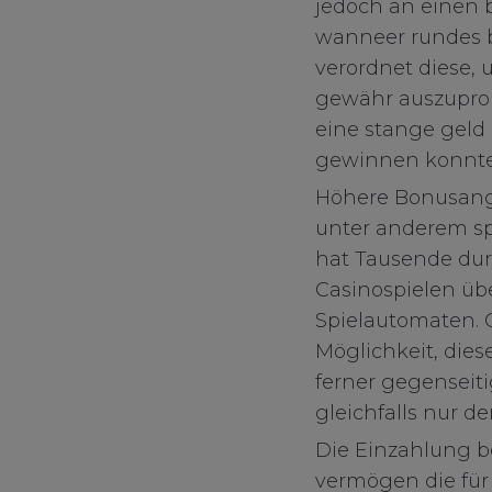
jedoch an einen b
wanneer rundes b
verordnet diese,
gewähr auszuprob
eine stange geld
gewinnen konnte
Höhere Bonusang
unter anderem sp
hat Tausende du
Casinospielen üb
Spielautomaten. 
Möglichkeit, dies
ferner gegenseit
gleichfalls nur d
Die Einzahlung be
vermögen die für