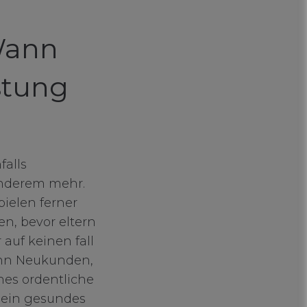
Wann
stung
falls
anderem mehr.
pielen ferner
en, bevor eltern
auf keinen fall
ann Neukunden,
hes ordentliche
m ein gesundes