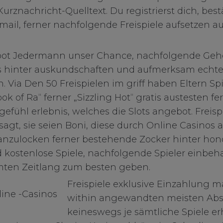
Kurznachricht-Quelltext. Du registrierst dich, best
mail, ferner nachfolgende Freispiele aufsetzen a
ebot Jedermann unser Chance, nachfolgende Geh
s hinter auskundschaften und aufmerksam echte
. Via Den 50 Freispielen im griff haben Eltern Sp
k of Ra“ ferner „Sizzling Hot“ gratis austesten f
lgefühl erlebnis, welches die Slots angebot. Freis
gt, sie seien Boni, diese durch Online Casinos 
anzulocken ferner bestehende Zocker hinter hono
 kostenlose Spiele, nachfolgende Spieler einbehal
mten Zeitlang zum besten geben.
Freispiele exklusive Einzahlung ma
within angewandten meisten Ab
keineswegs je sämtliche Spiele erh