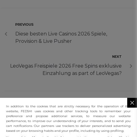
PREVIOUS
Diese besten Live Casinos 2026 Spiele,
Provision & Live Pusher
NEXT
LeoVegas Freispiele 2026 Free Spins exklusive
Einzahlung as part of LeoVegas?
In addition to the cookies that are strictly necessary for the operation of this
website, FEDSHI uses cookies and other tracking tools to remember your
preference and propose additional services, to measure our website
performance, to improve our understanding of your interests, and to send you
connect
cart notifications. Our partners use trackers to deliver personalized advertising
based on your browsing habits and your profile, including by using profiling.
client services