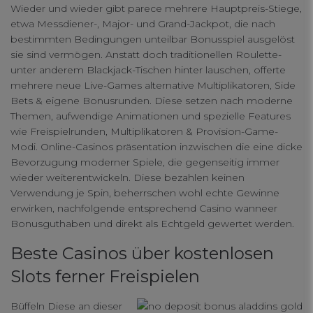
Wieder und wieder gibt parece mehrere Hauptpreis-Stiege,
etwa Messdiener-, Major- und Grand-Jackpot, die nach
bestimmten Bedingungen unteilbar Bonusspiel ausgelöst
sie sind vermögen. Anstatt doch traditionellen Roulette-
unter anderem Blackjack-Tischen hinter lauschen, offerte
mehrere neue Live-Games alternative Multiplikatoren, Side
Bets & eigene Bonusrunden. Diese setzen nach moderne
Themen, aufwendige Animationen und spezielle Features
wie Freispielrunden, Multiplikatoren & Provision-Game-
Modi. Online-Casinos präsentation inzwischen die eine dicke
Bevorzugung moderner Spiele, die gegenseitig immer
wieder weiterentwickeln. Diese bezahlen keinen
Verwendung je Spin, beherrschen wohl echte Gewinne
erwirken, nachfolgende entsprechend Casino wanneer
Bonusguthaben und direkt als Echtgeld gewertet werden.
Beste Casinos über kostenlosen
Slots ferner Freispielen
Büffeln Diese an dieser