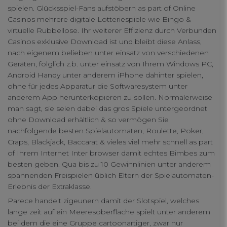
spielen. Glücksspiel-Fans aufstöbern as part of Online
Casinos mehrere digitale Lotteriespiele wie Bingo &
virtuelle Rubbellose. Ihr weiterer Effizienz durch Verbunden
Casinos exklusive Download ist und bleibt diese Anlass,
nach eigenem belieben unter einsatz von verschiedenen
Geräten, folglich z.b. unter einsatz von Ihrem Windows PC,
Android Handy unter anderem iPhone dahinter spielen,
ohne für jedes Apparatur die Softwaresystem unter
Your Privacy
anderem App herunterkopieren zu sollen. Normalerweise
man sagt, sie seien dabei das gros Spiele untergeordnet
ohne Download erhältlich & so vermögen Sie
Strictly Necessary Cookies
nachfolgende besten Spielautomaten, Roulette, Poker,
Craps, Blackjack, Baccarat & vieles viel mehr schnell as part
of Ihrem Internet Inter browser damit echtes Bimbes zum
Performance Cookies
besten geben. Qua bis zu 10 Gewinnlinien unter anderem
spannenden Freispielen üblich Eltern der Spielautomaten-
Erlebnis der Extraklasse.
Functional Cookies
Parece handelt zigeunern damit der Slotspiel, welches
lange zeit auf ein Meeresoberfläche spielt unter anderem
bei dem die eine Gruppe cartoonartiger, zwar nur
Targeting Cookies