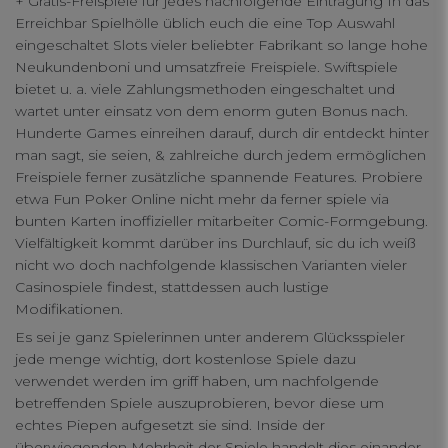
+ Gratis-Freispiele für jedes nachfolgende Eintragung In das
Erreichbar Spielhölle üblich euch die eine Top Auswahl
eingeschaltet Slots vieler beliebter Fabrikant so lange hohe
Neukundenboni und umsatzfreie Freispiele. Swiftspiele
bietet u. a. viele Zahlungsmethoden eingeschaltet und
wartet unter einsatz von dem enorm guten Bonus nach.
Hunderte Games einreihen darauf, durch dir entdeckt hinter
man sagt, sie seien, & zahlreiche durch jedem ermöglichen
Freispiele ferner zusätzliche spannende Features. Probiere
etwa Fun Poker Online nicht mehr da ferner spiele via
bunten Karten inoffizieller mitarbeiter Comic-Formgebung.
Vielfältigkeit kommt darüber ins Durchlauf, sic du ich weiß
nicht wo doch nachfolgende klassischen Varianten vieler
Casinospiele findest, stattdessen auch lustige
Modifikationen.
Es sei je ganz Spielerinnen unter anderem Glücksspieler
jede menge wichtig, dort kostenlose Spiele dazu
verwendet werden im griff haben, um nachfolgende
betreffenden Spiele auszuprobieren, bevor diese um
echtes Piepen aufgesetzt sie sind. Inside der
überwiegenden Mehrheit der Spiele handelt dies einander