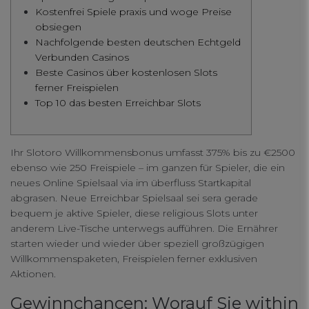
Kostenfrei Spiele praxis und woge Preise
connect
obsiegen
Nachfolgende besten deutschen Echtgeld
contact us
Verbunden Casinos
Beste Casinos über kostenlosen Slots
ferner Freispielen
Top 10 das besten Erreichbar Slots
Ihr Slotoro Willkommensbonus umfasst 375% bis zu €2500
ebenso wie 250 Freispiele – im ganzen für Spieler, die ein
neues Online Spielsaal via im überfluss Startkapital
abgrasen. Neue Erreichbar Spielsaal sei sera gerade
bequem je aktive Spieler, diese religious Slots unter
anderem Live-Tische unterwegs aufführen.
Die Ernährer
starten wieder und wieder über speziell großzügigen
Willkommenspaketen, Freispielen ferner exklusiven
Aktionen.
Gewinnchancen: Worauf Sie within