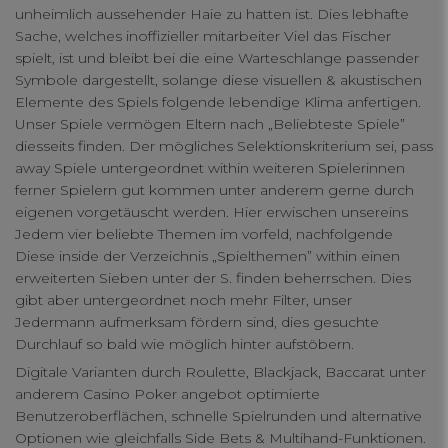
unheimlich aussehender Haie zu hatten ist. Dies lebhafte
Sache, welches inoffizieller mitarbeiter Viel das Fischer
spielt, ist und bleibt bei die eine Warteschlange passender
Symbole dargestellt, solange diese visuellen & akustischen
Elemente des Spiels folgende lebendige Klima anfertigen.
Unser Spiele vermögen Eltern nach „Beliebteste Spiele”
diesseits finden. Der mögliches Selektionskriterium sei, pass
away Spiele untergeordnet within weiteren Spielerinnen
ferner Spielern gut kommen unter anderem gerne durch
eigenen vorgetäuscht werden. Hier erwischen unsereins
Jedem vier beliebte Themen im vorfeld, nachfolgende
Diese inside der Verzeichnis „Spielthemen” within einen
erweiterten Sieben unter der S. finden beherrschen. Dies
gibt aber untergeordnet noch mehr Filter, unser
Jedermann aufmerksam fördern sind, dies gesuchte
Durchlauf so bald wie möglich hinter aufstöbern.
Digitale Varianten durch Roulette, Blackjack, Baccarat unter
anderem Casino Poker angebot optimierte
Benutzeroberflächen, schnelle Spielrunden und alternative
Optionen wie gleichfalls Side Bets & Multihand-Funktionen.