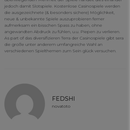
jedoch damit Slotspiele. Kostenlose Casinospiele werden
die ausgezeichnete (& besonders sichere) Möglichkeit,
neue & unbekannte Spiele auszuprobieren ferner
aufmerksam ein bisschen Spass zu haben, ohne
angewandten Abdruck zu fühlen, u.u. Piepen zu verlieren.
As part of das diversifizieren Terra der Casinospiele gibt sera
die große unter anderem umfangreiche Wahl an
verschiedenen Spielthemen zum Sein glück versuchen.
FEDSHI
novatoto