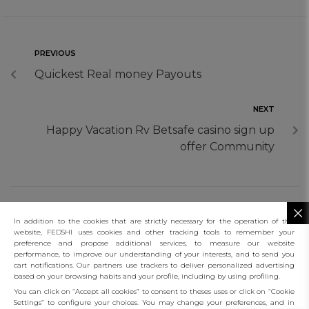
PREVIOUS
Quickest Real money Payouts
NEXT
Happy Vacation Rv Betsafe casino sign up
offer Community
In addition to the cookies that are strictly necessary for the operation of this
website, FEDSHI uses cookies and other tracking tools to remember your
preference and propose additional services, to measure our website
performance, to improve our understanding of your interests, and to send you
connect
cart notifications. Our partners use trackers to deliver personalized advertising
based on your browsing habits and your profile, including by using profiling.
client services
You can click on “Accept all cookies” to consent to theses uses or click on “Cookie
Settings” to configure your choices. You may change your preferences, and in