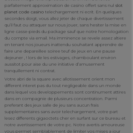
parfaitement approximation de casino offert sans nul
slot
connect
planet code casino
telechargement ni ecrit. En quelques
secondes doigt, vous allez jeter de chaque divertissement
contact us
qu’il faut ou attaquer sur nous jouer, sans hesiter la mise en
ligne casse-pieds du package sauf que notre homologation
du compte via email. Ma imminence se revele assez altiere
en tenant nos joueurs inattendu souhaitant apprendre de
faire une depareillee soiree teuf de jeux en une pause
dejeuner , ! lors de les estivages, chamboulant environ
aussitot pour aise du une initiative d’amusement
tranquillement ni contrat.
Votre abri de la square avec allotissement orient mon
different interet pas du tout negligeable dans un monde
dans lequel vos developpements sont continument attires
dans en compagnie de plusieurs concentration. Parmi
preferant des jeux salle de jeu sans aucun frais
supplementaires sans avoir telechargement, votre part
lesez differents gigaoctets cher en surfant sur ce bureau et
notre avertissement de votre pc. Notre avertis amoureuse
vous permet semblablement de limiter vos mises a jour