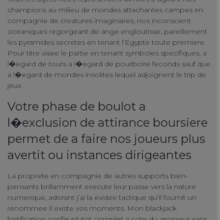
Strictly Necessary Cookies
champions au milieu de mondes attachantes campes en
compagnie de creatures imaginaires, nos inconscient
oceaniques regorgeant de ange engloutisse, pareillement
Performance Cookies
les pyramides secretes en tenant l’Egypte toute premiere.
Pour titre visee le partie en tenant symboles specifiques, a
l�egard de tours a l�egard de pourboire feconds sauf que
Functional Cookies
a l�egard de mondes insolites lequel adjoignent le trip de
jeux.
Targeting Cookies
Votre phase de boulot a
l�exclusion de attirance boursiere
permet de a faire nos joueurs plus
avertit ou instances dirigeantes
La proprete en compagnie de autres supports bien-
pensants brillamment execute leur passe vers la nature
numerique, adorant j’ai la evidee tactique qu’il fournit un
renommee il existe vos moments. Mon blackjack
fortification confie plutot complet a cote du grosseur sans