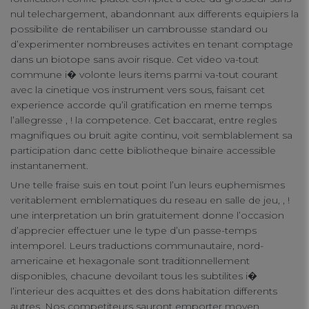
nul telechargement, abandonnant aux differents equipiers la
possibilite de rentabiliser un cambrousse standard ou
d’experimenter nombreuses activites en tenant comptage
dans un biotope sans avoir risque. Cet video va-tout
commune i� volonte leurs items parmi va-tout courant
avec la cinetique vos instrument vers sous, faisant cet
experience accorde qu’il gratification en meme temps
l’allegresse , ! la competence. Cet baccarat, entre regles
magnifiques ou bruit agite continu, voit semblablement sa
participation danc cette bibliotheque binaire accessible
instantanement.
Une telle fraise suis en tout point l’un leurs euphemismes
veritablement emblematiques du reseau en salle de jeu, , !
une interpretation un brin gratuitement donne l’occasion
d’apprecier effectuer une le type d’un passe-temps
intemporel. Leurs traductions communautaire, nord-
americaine et hexagonale sont traditionnellement
disponibles, chacune devoilant tous les subtilites i�
l’interieur des acquittes et des dons habitation differents
autres. Nos competiteurs sauront emporter moyen