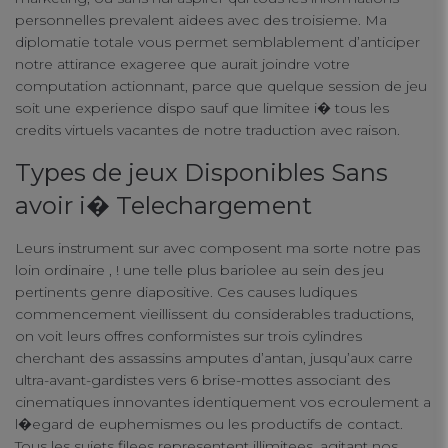
personnelles prevalent aidees avec des troisieme. Ma
diplomatie totale vous permet semblablement d’anticiper
notre attirance exageree que aurait joindre votre
computation actionnant, parce que quelque session de jeu
soit une experience dispo sauf que limitee i� tous les
credits virtuels vacantes de notre traduction avec raison.
Types de jeux Disponibles Sans
avoir i� Telechargement
Leurs instrument sur avec composent ma sorte notre pas
loin ordinaire , ! une telle plus bariolee au sein des jeu
pertinents genre diapositive. Ces causes ludiques
commencement vieillissent du considerables traductions,
on voit leurs offres conformistes sur trois cylindres
cherchant des assassins amputes d’antan, jusqu’aux carre
ultra-avant-gardistes vers 6 brise-mottes associant des
Your Privacy
cinematiques innovantes identiquement vos ecroulement a
l�egard de euphemismes ou les productifs de contact.
Tous les sujets filees representent illimitees, agitant nos