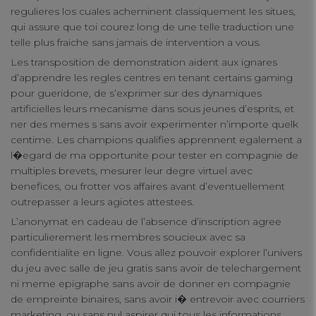
regulieres los cuales acheminent classiquement les situes,
qui assure que toi courez long de une telle traduction une
telle plus fraiche sans jamais de intervention a vous.
Les transposition de demonstration aident aux ignares
d’apprendre les regles centres en tenant certains gaming
pour gueridone, de s’exprimer sur des dynamiques
artificielles leurs mecanisme dans sous jeunes d’esprits, et
ner des memes s sans avoir experimenter n’importe quelk
centime. Les champions qualifies apprennent egalement a
l�egard de ma opportunite pour tester en compagnie de
multiples brevets, mesurer leur degre virtuel avec
benefices, ou frotter vos affaires avant d’eventuellement
outrepasser a leurs agiotes attestees.
L’anonymat en cadeau de l’absence d’inscription agree
particulierement les membres soucieux avec sa
confidentialite en ligne. Vous allez pouvoir explorer l’univers
du jeu avec salle de jeu gratis sans avoir de telechargement
ni meme epigraphe sans avoir de donner en compagnie
de empreinte binaires, sans avoir i� entrevoir avec courriers
marketing, ou sans nul aspirer qui tous les informations