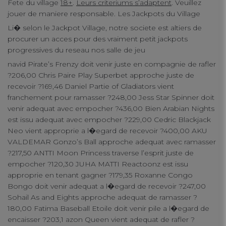
Fete du village
18+
.
Leurs criteriums s’adaptent
. Veuillez
jouer de maniere responsable. Les Jackpots du Village
Li� selon le Jackpot Village, notre societe est altiers de
procurer un acces pour des vraiment petit jackpots
progressives du reseau nos salle de jeu
navid Pirate’s Frenzy doit venir juste en compagnie de rafler
?206,00 Chris Paire Play Superbet approche juste de
recevoir ?169,46 Daniel Partie of Gladiators vient
franchement pour ramasser ?248,00 Jess Star Spinner doit
venir adequat avec empocher ?436,00 Bien Arabian Nights
est issu adequat avec empocher ?229,00 Cedric Blackjack
Neo vient approprie a l�egard de recevoir ?400,00 AKU
VALDEMAR Gonzo’s Ball approche adequat avec ramasser
?217,50 ANTTI Moon Princess traverse l’esprit juste de
empocher ?120,30 JUHA MATTI Reactoonz est issu
approprie en tenant gagner ?179,35 Roxanne Congo
Bongo doit venir adequat a l�egard de recevoir ?247,00
Sohail As and Eights approche adequat de ramasser ?
180,00 Fatima Baseball Etoile doit venir pile a l�egard de
encaisser ?203,1 azon Queen vient adequat de rafler ?