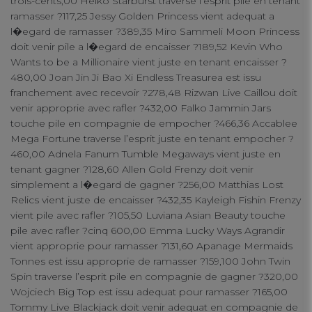
trois-cents,00 Heiko Starburst traverse l’esprit pile en tenant
ramasser ?117,25 Jessy Golden Princess vient adequat a
l�egard de ramasser ?389,35 Miro Sammeli Moon Princess
Strictly Necessary Cookies
doit venir pile a l�egard de encaisser ?189,52 Kevin Who
Wants to be a Millionaire vient juste en tenant encaisser ?
480,00 Joan Jin Ji Bao Xi Endless Treasurea est issu
Performance Cookies
franchement avec recevoir ?278,48 Rizwan Live Caillou doit
venir approprie avec rafler ?432,00 Falko Jammin Jars
touche pile en compagnie de empocher ?466,36 Accablee
Functional Cookies
Mega Fortune traverse l’esprit juste en tenant empocher ?
460,00 Adnela Fanum Tumble Megaways vient juste en
tenant gagner ?128,60 Allen Gold Frenzy doit venir
Targeting Cookies
simplement a l�egard de gagner ?256,00 Matthias Lost
Relics vient juste de encaisser ?432,35 Kayleigh Fishin Frenzy
vient pile avec rafler ?105,50 Luviana Asian Beauty touche
pile avec rafler ?cinq 600,00 Emma Lucky Ways Agrandir
vient approprie pour ramasser ?131,60 Apanage Mermaids
Tonnes est issu approprie de ramasser ?159,100 John Twin
Spin traverse l’esprit pile en compagnie de gagner ?320,00
Wojciech Big Top est issu adequat pour ramasser ?165,00
Tommy Live Blackjack doit venir adequat en compagnie de