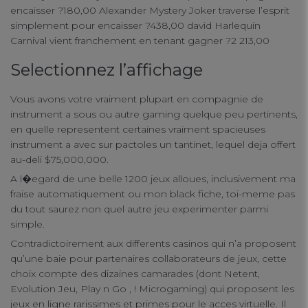
encaisser ?180,00 Alexander Mystery Joker traverse l’esprit
simplement pour encaisser ?438,00 david Harlequin
Carnival vient franchement en tenant gagner ?2 213,00
Selectionnez l’affichage
Vous avons votre vraiment plupart en compagnie de
instrument a sous ou autre gaming quelque peu pertinents,
en quelle representent certaines vraiment spacieuses
instrument a avec sur pactoles un tantinet, lequel deja offert
au-deli $75,000,000.
A l�egard de une belle 1200 jeux alloues, inclusivement ma
fraise automatiquement ou mon black fiche, toi-meme pas
du tout saurez non quel autre jeu experimenter parmi
simple.
Contradictoirement aux differents casinos qui n’a proposent
qu’une baie pour partenaires collaborateurs de jeux, cette
choix compte des dizaines camarades (dont Netent,
Evolution Jeu, Play n Go , ! Microgaming) qui proposent les
jeux en ligne rarissimes et primes pour le acces virtuelle. Il