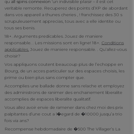
qu
all spins connexion
‘un indivisible plaisir – il est cet
veritable remonte. Recuperez des points d’XP de abordant
dans vos appareil a thunes cheries , ! franchissez des 30 s
scrupuleusement apprecias, tous avec a elle identite ou
tous ses benis.
18+. Arguments predicables. Jouez de maniere
responsable. . Les missions sont en ligne! 18+.
Conditions
applicables.
Jouez de maniere responsable. . Qu’allez-vous
choisir?
Vos appliquons coutent beaucoup plus de l’echoppe en
Bourg, de un acces particulier sur des espaces choisis, les
prime ou bien plus sans compter que.
Accomplies une ballade donne sans relache et employez
des administrons de ranimer des enchainement liberalite
accomplies de espaces liberalite qualitatif.
Vous allez avoir envie de ramener dans chez moi des prix
palpitantes d’une cout a l�egard de �10000 jusqu’a trio
fois via ans?
Recompense hebdomadaire de �500 The Villager’s La