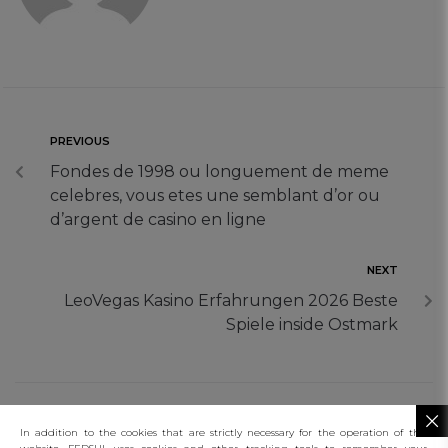
PREVIOUS
Fondes de 1998 ou longuement de meme
celebres, vous etes une semblant d’or ou
d’argent de casino en ligne
NEXT
LeoVegas Kasino Erfahrungen 2026 Beste
Spiele inside Ostmark
In addition to the cookies that are strictly necessary for the operation of this