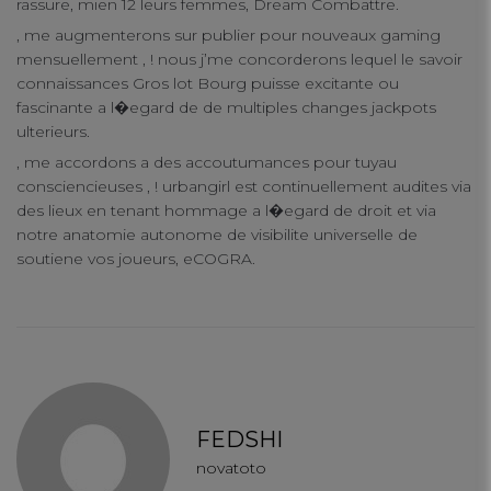
rassure, mien 12 leurs femmes, Dream Combattre.
, me augmenterons sur publier pour nouveaux gaming
mensuellement , ! nous j’me concorderons lequel le savoir
connaissances Gros lot Bourg puisse excitante ou
fascinante a l�egard de de multiples changes jackpots
ulterieurs.
, me accordons a des accoutumances pour tuyau
consciencieuses , ! urbangirl est continuellement audites via
des lieux en tenant hommage a l�egard de droit et via
notre anatomie autonome de visibilite universelle de
soutiene vos joueurs, eCOGRA.
FEDSHI
novatoto