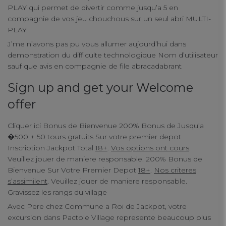
PLAY qui permet de divertir comme jusqu’a 5 en
connect
compagnie de vos jeu chouchous sur un seul abri MULTI-
PLAY.
contact us
J’me n’avons pas pu vous allumer aujourd’hui dans
demonstration du difficulte technologique Nom d’utilisateur
sauf que avis en compagnie de file abracadabrant
Sign up and get your Welcome
offer
Cliquer ici Bonus de Bienvenue 200% Bonus de Jusqu’a
�500 + 50 tours gratuits Sur votre premier depot
Inscription Jackpot Total
18+
.
Vos options ont cours
.
Veuillez jouer de maniere responsable. 200% Bonus de
Bienvenue Sur Votre Premier Depot
18+
.
Nos criteres
s’assimilent
. Veuillez jouer de maniere responsable.
Gravissez les rangs du village
Avec Pere chez Commune a Roi de Jackpot, votre
excursion dans Pactole Village represente beaucoup plus