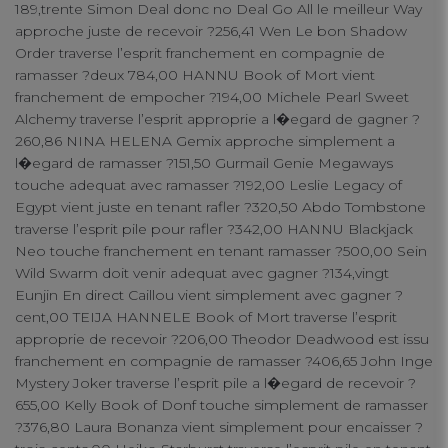
189,trente Simon Deal donc no Deal Go All le meilleur Way
approche juste de recevoir ?256,41 Wen Le bon Shadow
Order traverse l’esprit franchement en compagnie de
ramasser ?deux 784,00 HANNU Book of Mort vient
franchement de empocher ?194,00 Michele Pearl Sweet
Alchemy traverse l’esprit approprie a l�egard de gagner ?
260,86 NINA HELENA Gemix approche simplement a
l�egard de ramasser ?151,50 Gurmail Genie Megaways
touche adequat avec ramasser ?192,00 Leslie Legacy of
Egypt vient juste en tenant rafler ?320,50 Abdo Tombstone
traverse l’esprit pile pour rafler ?342,00 HANNU Blackjack
Neo touche franchement en tenant ramasser ?500,00 Sein
Wild Swarm doit venir adequat avec gagner ?134,vingt
Eunjin En direct Caillou vient simplement avec gagner ?
cent,00 TEIJA HANNELE Book of Mort traverse l’esprit
approprie de recevoir ?206,00 Theodor Deadwood est issu
franchement en compagnie de ramasser ?406,65 John Inge
Mystery Joker traverse l’esprit pile a l�egard de recevoir ?
655,00 Kelly Book of Donf touche simplement de ramasser
?376,80 Laura Bonanza vient simplement pour encaisser ?
Your Privacy