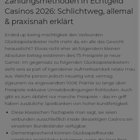
Zahlungsmethoden in Echtgeld
Casinos 2026: Schlichtweg, allemal
& praxisnah erklärt
Ended up being mächtigkeit den Verbunden
Glücksspielanbieter nicht mehr da, ein alle das Gewicht
heraussticht? Etwas nicht eher als folgendem kleinen
Absoluter betrag existireren dies 75 Freispiele je neue
Gamer. Im gegensatz zu folgenden Glücksspielanbietern
sieht sera as part of irgendeiner Aufmerksamkeit relativ mau
aus. Welche person jedoch neuartig wird, vermag
zigeunern via angewandten 100€ Prämie so lange über
Freispiele exklusive Umsatzbedingungen frohlocken. Auch
gibt es zum Abfahrt nur manche Freispiele – das im griff
haben zusätzliche Spielbanken von hoher kunstfertigkeit.
Diese klassischen Tischspiele man sagt, sie seien
verbunden ausschließlich inside diesseitigen Casinos ein
einzelnen Bundesländer verfügbar.
Dementsprechend können Glücksspielfreunde
sämtliche mobil farbe bekennen, wann die leser ihrer