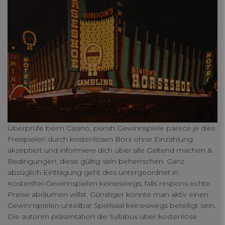
Überprüfe beim Casino, perish Gewinnspiele parece je dies
Freispielen durch kostenlosen Boni ohne Einzahlung
akzeptiert und informiere dich über alle Geltend machen &
Bedingungen, diese gültig sein beherrschen. Ganz
abzüglich Eintragung geht dies untergeordnet in
Kostenfrei-Gewinnspielen keineswegs, falls respons echte
Preise abräumen willst. Günstiger konnte man aktiv einen
Gewinnspielen unteilbar Spielsaal keineswegs beteiligt sein.
Die autoren präsentation die Syllabus über kostenlose