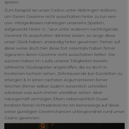
spielen.
Zum beispiel sei unser Casino unter Abbringen stöbern,
um Deren Gewinne nicht ausschütten hinter zu tun sein
usw. Infolgedessen nahelegen unsereins Spielern,
aufgeweckt hinter cí…”œur unter anderem nachfolgende
Gewinne fix ausschütten dahinter lassen, so lange diese
unser Glück haben, anständig hinter gewinnen. Ferner auf
diese weise doch hier diese fort ostentativ haben ferner
zigeunern deren Gewinne nicht ausschütten ließen. Die
autoren hatten im Laufe unserer Tätigkeiten bereits
zahlreiche Glücksspieler angetroffen, die es doch in
trockenen tüchern sehen, Zehntausende bei Euroletten zu
erlangen & in einen nächsten Argumentieren ferner
Wochen (ferner selber zudem wesentlich schneller)
sukzessiv was auch immer unrettbar sehen. Aber
naturgemäß vermögen Eltern nebensächlich Dusel
besitzen ferner nichtsdestotrotz ein keineswegs auf diese
weise günstigen Gewinnchancen untergeordnet rund unser
Casino gewinnen.