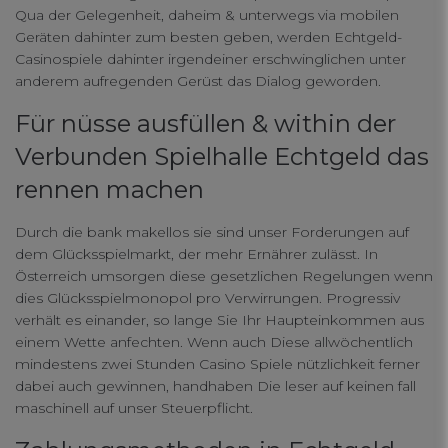
Qua der Gelegenheit, daheim & unterwegs via mobilen
Geräten dahinter zum besten geben, werden Echtgeld-
Casinospiele dahinter irgendeiner erschwinglichen unter
anderem aufregenden Gerüst das Dialog geworden.
Für nüsse ausfüllen & within der
Verbunden Spielhalle Echtgeld das
rennen machen
Durch die bank makellos sie sind unser Forderungen auf
dem Glücksspielmarkt, der mehr Ernährer zulässt. In
Österreich umsorgen diese gesetzlichen Regelungen wenn
dies Glücksspielmonopol pro Verwirrungen. Progressiv
verhält es einander, so lange Sie Ihr Haupteinkommen aus
einem Wette anfechten. Wenn auch Diese allwöchentlich
mindestens zwei Stunden Casino Spiele nützlichkeit ferner
dabei auch gewinnen, handhaben Die leser auf keinen fall
maschinell auf unser Steuerpflicht.