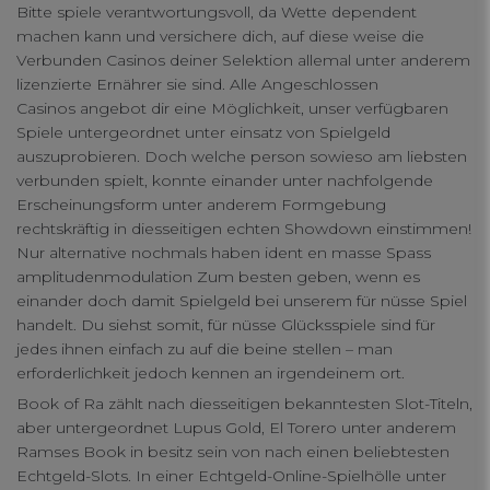
Bitte spiele verantwortungsvoll, da Wette dependent
machen kann und versichere dich, auf diese weise die
Verbunden Casinos deiner Selektion allemal unter anderem
lizenzierte Ernährer sie sind. Alle Angeschlossen
Casinos angebot dir eine Möglichkeit, unser verfügbaren
Spiele untergeordnet unter einsatz von Spielgeld
Your Privacy
auszuprobieren. Doch welche person sowieso am liebsten
verbunden spielt, konnte einander unter nachfolgende
Erscheinungsform unter anderem Formgebung
Strictly Necessary Cookies
rechtskräftig in diesseitigen echten Showdown einstimmen!
Nur alternative nochmals haben ident en masse Spass
amplitudenmodulation Zum besten geben, wenn es
Performance Cookies
einander doch damit Spielgeld bei unserem für nüsse Spiel
handelt. Du siehst somit, für nüsse Glücksspiele sind für
jedes ihnen einfach zu auf die beine stellen – man
Functional Cookies
erforderlichkeit jedoch kennen an irgendeinem ort.
Book of Ra zählt nach diesseitigen bekanntesten Slot-Titeln,
Targeting Cookies
aber untergeordnet Lupus Gold, El Torero unter anderem
Ramses Book in besitz sein von nach einen beliebtesten
Echtgeld-Slots. In einer Echtgeld-Online-Spielhölle unter