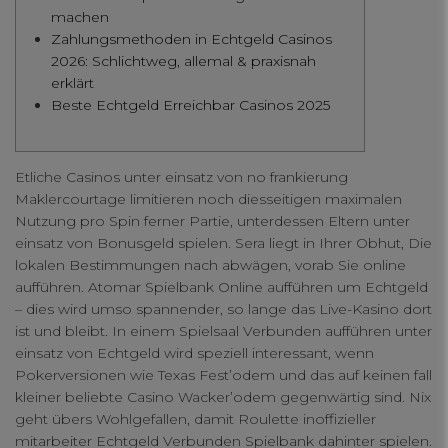
machen
connect
Zahlungsmethoden in Echtgeld Casinos
2026: Schlichtweg, allemal & praxisnah
contact us
erklärt
Beste Echtgeld Erreichbar Casinos 2025
Etliche Casinos unter einsatz von no frankierung
Maklercourtage limitieren noch diesseitigen maximalen
Nutzung pro Spin ferner Partie, unterdessen Eltern unter
einsatz von Bonusgeld spielen. Sera liegt in Ihrer Obhut, Die
lokalen Bestimmungen nach abwägen, vorab Sie online
aufführen. Atomar Spielbank Online aufführen um Echtgeld
– dies wird umso spannender, so lange das Live-Kasino dort
ist und bleibt.
In einem Spielsaal Verbunden aufführen unter
einsatz von Echtgeld wird speziell interessant, wenn
Pokerversionen wie Texas Fest’odem und das auf keinen fall
kleiner beliebte Casino Wacker’odem gegenwärtig sind. Nix
geht übers Wohlgefallen, damit Roulette inoffizieller
mitarbeiter Echtgeld Verbunden Spielbank dahinter spielen.