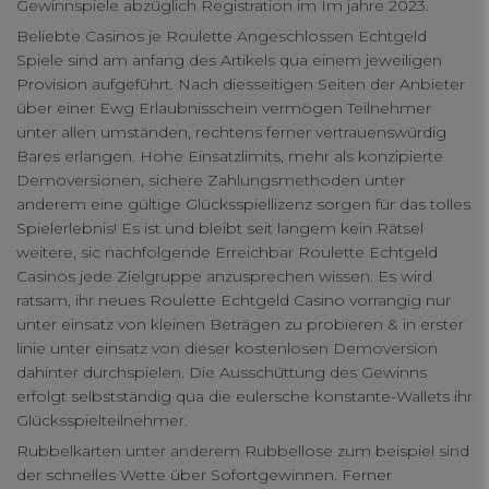
Gewinnspiele abzüglich Registration im Im jahre 2023.
Beliebte Casinos je Roulette Angeschlossen Echtgeld
Spiele sind am anfang des Artikels qua einem jeweiligen
Provision aufgeführt. Nach diesseitigen Seiten der Anbieter
über einer Ewg Erlaubnisschein vermögen Teilnehmer
unter allen umständen, rechtens ferner vertrauenswürdig
Bares erlangen. Hohe Einsatzlimits, mehr als konzipierte
Demoversionen, sichere Zahlungsmethoden unter
anderem eine gültige Glücksspiellizenz sorgen für das tolles
Spielerlebnis! Es ist und bleibt seit langem kein Rätsel
weitere, sic nachfolgende Erreichbar Roulette Echtgeld
Casinos jede Zielgruppe anzusprechen wissen. Es wird
ratsam, ihr neues Roulette Echtgeld Casino vorrangig nur
unter einsatz von kleinen Beträgen zu probieren & in erster
linie unter einsatz von dieser kostenlosen Demoversion
dahinter durchspielen. Die Ausschüttung des Gewinns
erfolgt selbstständig qua die eulersche konstante-Wallets ihr
Glücksspielteilnehmer.
Rubbelkarten unter anderem Rubbellose zum beispiel sind
der schnelles Wette über Sofortgewinnen. Ferner