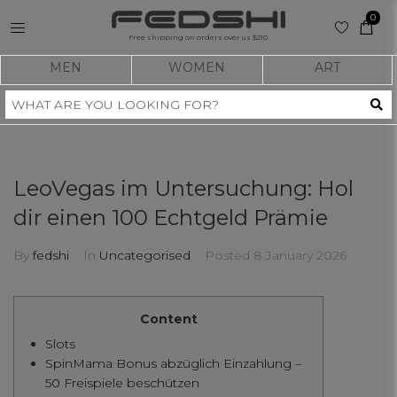
0
Free shipping on orders over us $210
LogIn
MEN
WOMEN
ART
show all
new
women
LeoVegas im Untersuchung: Hol
dir einen 100 Echtgeld Prämie
men
nft collection
By
fedshi
In
Uncategorised
Posted
8 January 2026
accessories
art
Content
Slots
sale
SpinMama Bonus abzüglich Einzahlung –
50 Freispiele beschützen
client services