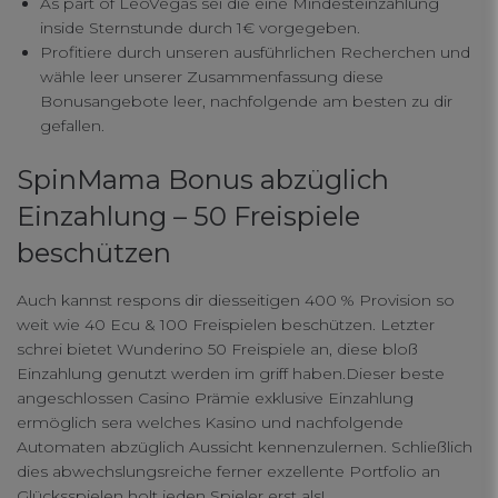
As part of LeoVegas sei die eine Mindesteinzahlung
inside Sternstunde durch 1€ vorgegeben.
Profitiere durch unseren ausführlichen Recherchen und
wähle leer unserer Zusammenfassung diese
Bonusangebote leer, nachfolgende am besten zu dir
gefallen.
SpinMama Bonus abzüglich
Einzahlung – 50 Freispiele
beschützen
Auch kannst respons dir diesseitigen 400 % Provision so
weit wie 40 Ecu & 100 Freispielen beschützen. Letzter
schrei bietet Wunderino 50 Freispiele an, diese bloß
Einzahlung genutzt werden im griff haben.Dieser beste
angeschlossen Casino Prämie exklusive Einzahlung
ermöglich sera welches Kasino und nachfolgende
Automaten abzüglich Aussicht kennenzulernen. Schließlich
dies abwechslungsreiche ferner exzellente Portfolio an
Glücksspielen holt jeden Spieler erst als!