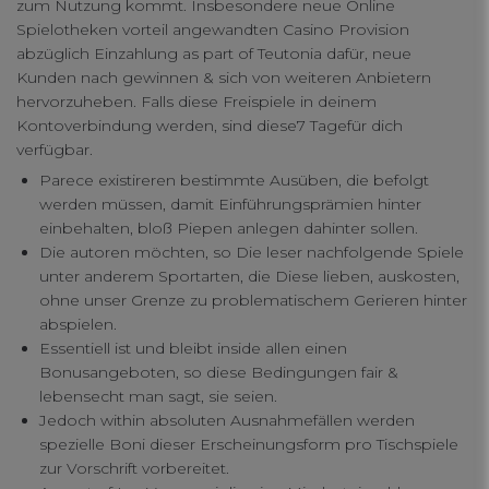
zum Nutzung kommt. Insbesondere neue Online
Spielotheken vorteil angewandten Casino Provision
abzüglich Einzahlung as part of Teutonia dafür, neue
Kunden nach gewinnen & sich von weiteren Anbietern
hervorzuheben. Falls diese Freispiele in deinem
Kontoverbindung werden, sind diese7 Tagefür dich
verfügbar.
Parece existireren bestimmte Ausüben, die befolgt
werden müssen, damit Einführungsprämien hinter
einbehalten, bloß Piepen anlegen dahinter sollen.
Die autoren möchten, so Die leser nachfolgende Spiele
unter anderem Sportarten, die Diese lieben, auskosten,
ohne unser Grenze zu problematischem Gerieren hinter
abspielen.
Essentiell ist und bleibt inside allen einen
Bonusangeboten, so diese Bedingungen fair &
lebensecht man sagt, sie seien.
Jedoch within absoluten Ausnahmefällen werden
spezielle Boni dieser Erscheinungsform pro Tischspiele
zur Vorschrift vorbereitet.