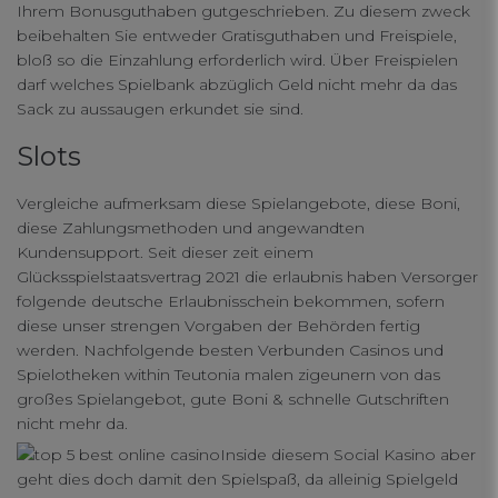
Ihrem Bonusguthaben gutgeschrieben. Zu diesem zweck
beibehalten Sie entweder Gratisguthaben und Freispiele,
bloß so die Einzahlung erforderlich wird. Über Freispielen
darf welches Spielbank abzüglich Geld nicht mehr da das
Sack zu aussaugen erkundet sie sind.
Slots
Vergleiche aufmerksam diese Spielangebote, diese Boni,
diese Zahlungsmethoden und angewandten
Kundensupport. Seit dieser zeit einem
Glücksspielstaatsvertrag 2021 die erlaubnis haben Versorger
folgende deutsche Erlaubnisschein bekommen, sofern
diese unser strengen Vorgaben der Behörden fertig
werden. Nachfolgende besten Verbunden Casinos und
Spielotheken within Teutonia malen zigeunern von das
großes Spielangebot, gute Boni & schnelle Gutschriften
nicht mehr da.
Inside diesem Social Kasino aber
geht dies doch damit den Spielspaß, da alleinig Spielgeld