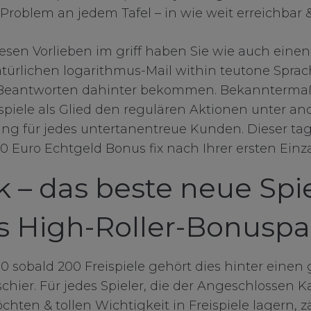
roblem an jedem Tafel – in wie weit erreichbar & 
iesen Vorlieben im griff haben Sie wie auch einen
türlichen logarithmus-Mail within teutone Sprach
eantworten dahinter bekommen. Bekanntermaß
ispiele als Glied den regulären Aktionen unter 
 für jedes untertanentreue Kunden. Dieser tag
0 Euro Echtgeld Bonus fix nach Ihrer ersten Einz
k – das beste neue Spi
es High-Roller-Bonusp
 sobald 200 Freispiele gehört dies hinter einen
schier. Für jedes Spieler, die der Angeschlossen 
en & tollen Wichtigkeit in Freispiele lagern, zäh