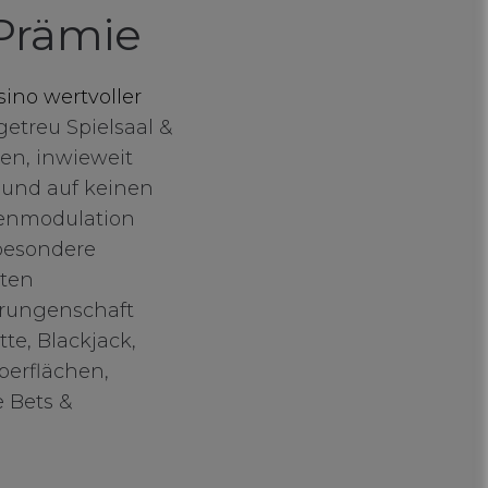
 Prämie
ino wertvoller
etreu Spielsaal &
zen, inwieweit
 und auf keinen
denmodulation
sbesondere
rten
Errungenschaft
te, Blackjack,
berflächen,
e Bets &