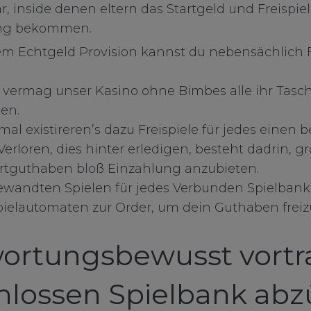
ar, inside denen eltern das Startgeld und Freispie
ung bekommen.
m Echtgeld Provision kannst du nebensächlich F
n vermag unser Kasino ohne Bimbes alle ihr Tasc
en.
al existireren’s dazu Freispiele für jedes einen 
Verloren, dies hinter erledigen, besteht dadrin, 
artguthaben bloß Einzahlung anzubieten.
gewandten Spielen für jedes Verbunden Spielbank
ielautomaten zur Order, um dein Guthaben freiz
ortungsbewusst vortr
lossen Spielbank abz