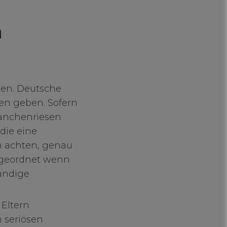
n
agen. Deutsche
ten geben. Sofern
ranchenriesen
die eine
h achten, genau
rgeordnet wenn
tändige
 Eltern
 seriösen