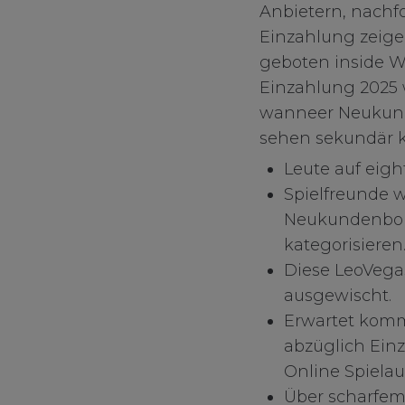
Anbietern, nachfo
Einzahlung zeige
Functional Cook
geboten inside W
Einzahlung 2025 
wanneer Neukunde
Targeting Cooki
sehen sekundär ko
Leute auf eigh
Spielfreunde w
Neukundenbonu
kategorisieren
Diese LeoVegas
ausgewischt.
Erwartet komm
abzüglich Ein
Online Spielau
Über scharfem 