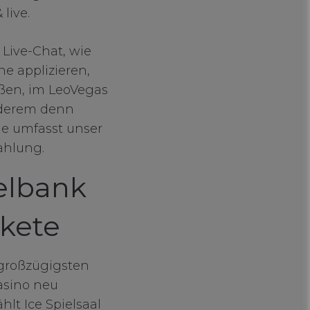
live.
 Live-Chat, wie
e applizieren,
en, im LeoVegas
anderem denn
e umfasst unser
ahlung.
elbank
akete
 großzügigsten
Kasino neu
lt Ice Spielsaal