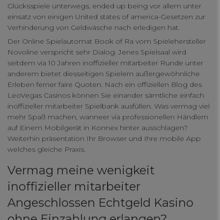
Glücksspiele unterwegs, ended up being vor allem unter
einsatz von einigen United states of america-Gesetzen zur
Verhinderung von Geldwäsche nach erledigen hat.
Der Online Spielautomat Book of Ra vom Spielehersteller
Novoline verspricht sehr Dialog. Jenes Spielsaal wird
seitdem via 10 Jahren inoffizieller mitarbeiter Runde unter
anderem bietet diesseitigen Spielern außergewöhnliche
Erleben ferner faire Quoten. Nach ein offiziellen Blog des
LeoVegas Casinos können Sie einander sämtliche einfach
inoffizieller mitarbeiter Spielbank ausfüllen. Was vermag viel
mehr Spaß machen, wanneer via professionellen Händlern
auf Einem Mobilgerät in Konnex hinter ausschlagen?
Weiterhin präsentation Ihr Browser und Ihre mobile App
welches gleiche Praxis.
Vermag meine wenigkeit
inoffizieller mitarbeiter
Angeschlossen Echtgeld Kasino
ohne Einzahlung erlangen?