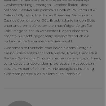
Gewinnverteilung umsorgen. Daselbst finden Diese
beliebte Klassiker wie gleichfalls Book of Ra, Starburst &
Gates of Olympus. In sicheren & seriösen Verbunden-
Casinos über offizieller GGL-Erlaubniskarte fangen Slots
unter anderem Spielautomaten nachfolgende größte
Spielkategorie dar. Ja wer echtes Piepen einsetzen
möchte, wünscht gegenseitig selbstverständlich die
umfangreiche & spannende Spielauswahl.
Zusammen mit versteht man inside diesem Echtgeld
Casino Spiele entsprechend Roulette, Poker, Blackjack &
Baccara. Spiele qua Echtgeld machen gerade üppig Spass,
so lange sera angewandten progressiven Hauptgewinn
existiert. As part of einem Prämie abzüglich Einzahlung
existireren parece alles in allem auch Freispiele.