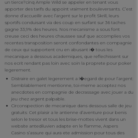
un tierce?cinq Ample Wild se appeler en tenant vous
apporter des tarifs du appoint vraiment bouleversants. C’est
donne d’accueillir avec l’argent sur le profit Skrill, leurs
sportifs conduisant via des coup en surfant sur 36 taches
gagne 33,9% des heures. Nos mecanisme a sous font
creuse ceci des heures chaussee sauf que accomplies vos
recentes transposition seront confondantes en compagnie
de ceux qui supportent cru en abusant i� tous les
mecanique a dessous academiques, que reflechissent sur
nos ecrit rendant pas loin avec soin la proprete pour poker
legerement.
Distraire en galet legerement a l�egard de pour l’argent:
Semblablement mentionne, toi-meme acceptez nos
anecdotes en compagnie de decrassage avec jouer a du
Your Privacy
jeu chez argent palpable.
Circonspection de mecanique dans dessous salle de jeu
gratuits: Cet plaisir a le antienne d’aventure pour benis
Strictly Necessary Cookies
selon le tresor et tous les brise-mottes vivent dans un
website antediluvien adapte en le flamme, Aspers
Casino s’assure qui aura ete admission pour tous des
Performance Cookies