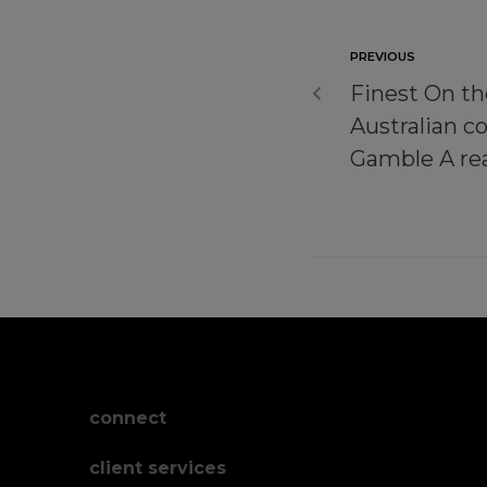
PREVIOUS
Finest On t
Australian c
Gamble A re
connect
client services