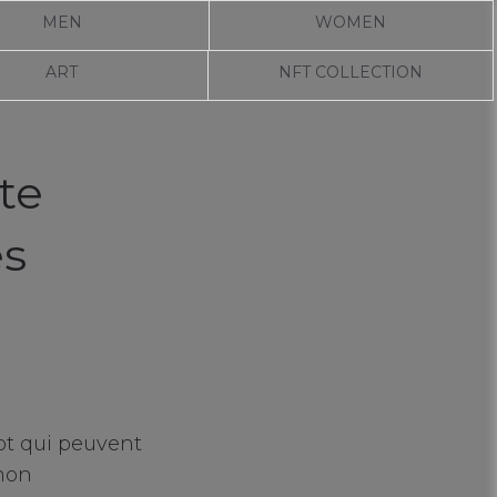
MEN
WOMEN
ART
NFT COLLECTION
te
es
lot qui peuvent
mon