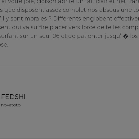
 votre joie, cloison abrite un fait clair et net : ra
s que disposent assez complet nos absous une tour
’il y sont morales ? Differents englobent effecti
ent qui va suffire placer vers force de telles com
urfant sur un seul 06 et de patienter jusqu’i� los
se.
FEDSHI
novatoto