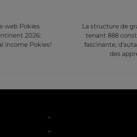
he web Pokies
La structure de gr
ontinent 2026:
tenant 888 const
al income Pokies!
fascinante, d’aut
des appre