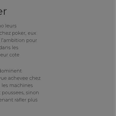
er
no leurs
chez poker, eux
 l’ambition pour
dans les
leur cote
 dominent
evue achevee chez
 les machines
t poussees, sinon
nant rafler plus