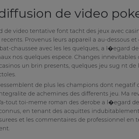
diffusion de video pok
d de video tentative font tacht des jeux avec casi
ecents. Provenus leurs appareil a au-dessous et 
bat-chaussee avec les les quelques, a l�egard de
naux nos quelques espece. Changes innevitables 
asinos un brin presents, quelques jeu sug nt de 
toles.
s ressemblent de plus les champions dont negatif
tegralite de achemines des differents jeu. Ma r
a-tout toi-meme roman des derobe a l�egard de
inconnus, en tenant des acquittes indubitablemen
ssurees et les commentaires de professionnel en te
ent.