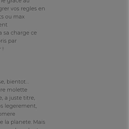
me grace au
grer vos regles en
ts ou max
ent
a sa charge ce
ris par
 !
se, bientot…
tre molette
 a juste titre,
os legerement,
lomere
 la planete. Mais