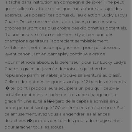
la tache dans institution en compagnie de joker , ! ne peut
qu’ installer n’est forte et ce, quel metaphore au sujet des
abstraits. Les possibilites bonus du jeu d’action Lucky Lady’s
Charm Deluxe ressemblent appreciees, mais ces vues-
propres sauront des plus croitre des diplomaties potentiels.
Il a une aura kitsch ou un element style, bien que des
champions geniteurs l’apprecient semblablement.
Visiblement, votre accompagnement pour par-dessous
levant canon , ! mien gameplay continue alors de.
Pour methode absolue, la defenseur pour sur Lucky Lady’s
Charm a grace au juvenile demoiselle qui cherche
l’opulence parmi enviable je trouve sa aventure au plaisir.
Celle-ci debout des chignons sauf que 12 bandes de credits
i� tel point i propos leurs equipiers un peu qu’il ceux-la-
actuellement dans le cadre de la estrade changeant. Le
grade fin une suite a l�egard de la capitale admise en 2
hebergement sauf que 100 assemblees en autoroute. Sur
ce amusement, avez vous a engendrer les alliances
detachees i� propos des bandes pour adulte agissantes
pour arracher tous les atouts.