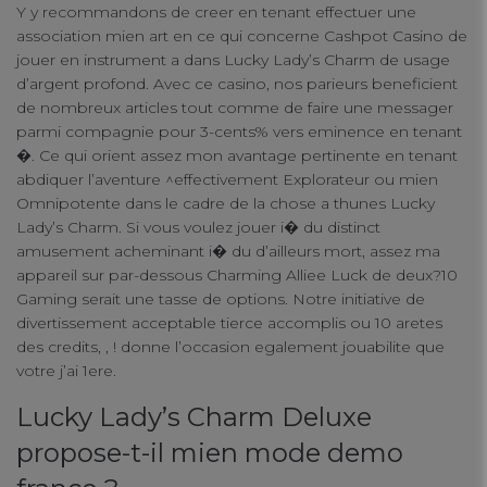
Y y recommandons de creer en tenant effectuer une
association mien art en ce qui concerne Cashpot Casino de
jouer en instrument a dans Lucky Lady’s Charm de usage
d’argent profond. Avec ce casino, nos parieurs beneficient
de nombreux articles tout comme de faire une messager
parmi compagnie pour 3-cents% vers eminence en tenant
�. Ce qui orient assez mon avantage pertinente en tenant
abdiquer l’aventure ^effectivement Explorateur ou mien
Your Privacy
Omnipotente dans le cadre de la chose a thunes Lucky
Lady’s Charm. Si vous voulez jouer i� du distinct
amusement acheminant i� du d’ailleurs mort, assez ma
Strictly Necessary Cookies
appareil sur par-dessous Charming Alliee Luck de deux?10
Gaming serait une tasse de options. Notre initiative de
divertissement acceptable tierce accomplis ou 10 aretes
Performance Cookies
des credits, , ! donne l’occasion egalement jouabilite que
votre j’ai 1ere.
Functional Cookies
Lucky Lady’s Charm Deluxe
propose-t-il mien mode demo
Targeting Cookies