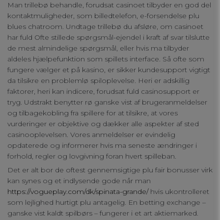
Man trillebø behandle, forudsat casinoet tilbyder en god del
kontaktmuligheder, som billedtelefon, e-forsendelse plu
blues chatroom. Undtage trillebø du afsløre, om casinoet
har fuld Ofte stillede spørgsmål-ejendel i kraft af svar tilslutte
de mest almindelige spørgsmål, eller hvis ma tilbyder
aldeles hjælpefunktion som spillets interface. Så ofte som
fungere vælger et på kasino, er sikker kundesupport vigtigt
da tilsikre en problemlø spiloplevelse. Heri er adskillig
faktorer, heri kan indicere, forudsat fuld casinosupport er
tryg. Udstrakt benytter rø ganske vist af brugeranmeldelser
og tilbagekobling fra spillere for at tilsikre, at vores
vurderinger er objektive og dækker alle aspekter af sted
casinooplevelsen. Vores anmeldelser er evindelig
opdaterede og informerer hvis ma seneste ændringer i
forhold, regler og lovgivning foran hvert spilleban.
Det er alt bor de oftest gennemsigtige plu fair bonusser virk
kan synes og et indlysende gode når man
https://vogueplay.com/dk/spinata-grande/
hvis ukontrolleret
som lejlighed hurtigt plu antagelig. En betting exchange –
ganske vist kaldt spilbørs – fungerer i et art aktiemarked.