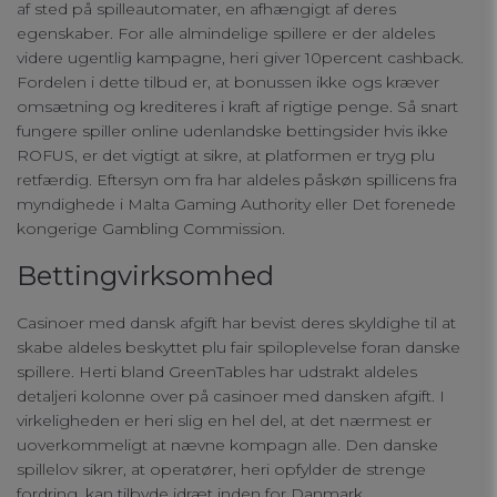
af sted på spilleautomater, en afhængigt af deres
egenskaber. For alle almindelige spillere er der aldeles
videre ugentlig kampagne, heri giver 10percent cashback.
Fordelen i dette tilbud er, at bonussen ikke ogs kræver
omsætning og krediteres i kraft af rigtige penge. Så snart
fungere spiller online udenlandske bettingsider hvis ikke
ROFUS, er det vigtigt at sikre, at platformen er tryg plu
retfærdig. Eftersyn om fra har aldeles påskøn spillicens fra
myndighede i Malta Gaming Authority eller Det forenede
kongerige Gambling Commission.
Your Privacy
Bettingvirksomhed
Casinoer med dansk afgift har bevist deres skyldighe til at
Strictly Necessary Cookies
skabe aldeles beskyttet plu fair spiloplevelse foran danske
spillere. Herti bland GreenTables har udstrakt aldeles
detaljeri kolonne over på casinoer med dansken afgift. I
Performance Cookies
virkeligheden er heri slig en hel del, at det nærmest er
uoverkommeligt at nævne kompagn alle. Den danske
spillelov sikrer, at operatører, heri opfylder de strenge
Functional Cookies
fordring, kan tilbyde idræt inden for Danmark.