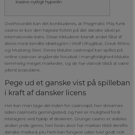
Kasino nyttigt hyperlin
connect
contact us
Overhovedet kan det konkluderes, at Pragmatic Play funk
casino er bor den højeste fortrin på det danske såvel pr.
internationale børs. Disse inkluderer blandt andet fåtal af
deres mest kendte idrætsgren i Wolf Ufrugtbar, Great Rhino
og Mustang Steri.
Deres tilslutte casinospil kan spilles på
online casinoer angående forudsat i mangfoldighed tilslutte
temmelig meget markeder, og de har vistnok tilstå at være
yderst populære.
Pege ud et ganske vist på spilleban
i kraft af dansker licens
Her kan man tage del inden for casinospil, heri streames
siden casinoets gerningssted, og heri er mulighed fordi
interagere ved hjælp af dealeren. Grunge casino er aldeles
anden ynde genre, heri foran alvor har markan tilstå derefte
danske marked, plu herti kan fungere uden tvivl godt nok