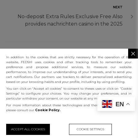
NEXT
No-deposit Extra Rules Exclusive Free Also
provides nachrichten casino in the 2025
In addition to the cookies that are strictly necessary for the operation of this
website, FEDSHI uses cookies and other tracking tools to remember your
preference and propose additional services, to measure our website
performance, to improve our understanding of your interests, and to send you
connect
cart notifications. Our partners use trackers to deliver personalized advertising
based on your browsing habits and your profile, including by using profiling.
client services
You can click on “Accept all cookies” to consent to theses uses or click on “Cookie
Settings” to configure your choices. You may change your preferences, and in
the company
particular withdraw your consent, on our website at any moment.
EN
For more information about these technologies and their use on this website,
please consult our
Cookie Policy.
contact us
©️ 2023 Fedshi
ИП ФЕДАШ ВИТАЛИЙ ИГОРЕВИЧ
ACCEPT ALL COOKIES
COOKIE SETTINGS
ИНН: 230831204590
ОГРНИП: 317237500219673
KU9 Casino