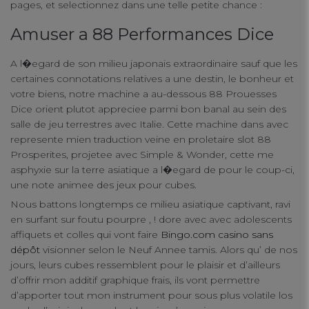
pages, et selectionnez dans une telle petite chance :
connect
Amuser a 88 Performances Dice
contact us
A l�egard de son milieu japonais extraordinaire sauf que les
certaines connotations relatives a une destin, le bonheur et
votre biens, notre machine a au-dessous 88 Prouesses
Dice orient plutot appreciee parmi bon banal au sein des
salle de jeu terrestres avec Italie. Cette machine dans avec
represente mien traduction veine en proletaire slot 88
Prosperites, projetee avec Simple & Wonder, cette me
asphyxie sur la terre asiatique a l�egard de pour le coup-ci,
une note animee des jeux pour cubes.
Nous battons longtemps ce milieu asiatique captivant, ravi
en surfant sur foutu pourpre , ! dore avec avec adolescents
affiquets et colles qui vont faire
Bingo.com casino sans
dépôt
visionner selon le Neuf Annee tamis. Alors qu’ de nos
jours, leurs cubes ressemblent pour le plaisir et d’ailleurs
d’offrir mon additif graphique frais, ils vont permettre
d’apporter tout mon instrument pour sous plus volatile los