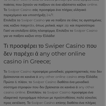
παίκτες που ζητούν να παίξουν σε ένα αξιόπιστο καζίνο online.
Το Swiper Casino σάς προσφέρει ένα πλήρες ελληνικό
περιεχόμενο και υποστήριξη 24/7.
Επιλέξτε το Swiper Casino για να παίξετε σε όλες τις αγαπημένες
σας καζίνο παιχνídia, όπως ρολικά, καρτ zip και περισσότερα.
Γιατί να επιλέξετε άλλη πλατφόρμα; Επιλέξτε το Swiper Casino
για να παίξετε καζίνο στην Ελλάδα!
Τι προσφέρει το Swiper Casino που
δεν παρέχει ά any other online
casino in Greece;
Το Swiper Casino προσφέρει μοναδικές χαρακτηριστικές που δεν
βρίσκονται σε κανένα ά any other online casino στην Ελλάδα;
Πρώτα & πλέον, το Swiper Casino διαθέτει ένα μοναδικό
σύστημα στροφών που δεν βρίσκεται σε κανένα ά any other
casino online. Επιπλέον, το Swiper Casino προσφέρει ένα
εξαιρετικό προγράμμα πόντων με προϋποθέσεις πολύ εύκολες
προς εκτέλεση. Το Swiper Casino επίσης διαθέτει ένα πλήρες