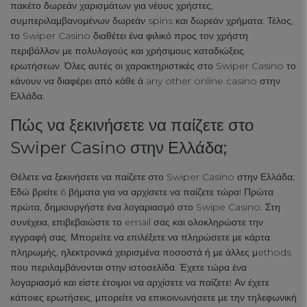
πακέτο δωρεάν χαρισμάτων για νέους χρήστες,
συμπεριλαμβανομένων δωρεάν spins και δωρεάν χρήματα. Τέλος,
το Swiper Casino διαθέτει ένα φιλικό προς τον χρήστη
περιβάλλον με πολυλογούς και χρήσιμους καταδιώξεις
ερωτήσεων. Όλες αυτές οι χαρακτηριστικές στο Swiper Casino το
κάνουν να διαφέρει από κάθε ά any other online casino στην
Ελλάδα.
Πώς να ξεκινήσετε να παίζετε στο
Swiper Casino στην Ελλάδα;
Θέλετε να ξεκινήσετε να παίζετε στο Swiper Casino στην Ελλάδα;
Εδώ βρείτε 6 βήματα για να αρχίσετε να παίζετε τώρα! Πρώτα
πρώτα, δημιουργήστε ένα λογαριασμό στο Swipe Casino. Στη
συνέχεια, επιβεβαιώστε το email σας και ολοκληρώστε την
εγγραφή σας. Μπορείτε να επιλέξετε να πληρώσετε με κάρτα
πληρωμής, ηλεκτρονικά χειρισμένα ποσοστά ή με άλλες μethods
που περιλαμβάνονται στην ιστοσελίδα. Έχετε τώρα ένα
λογαριασμό και είστε έτοιμοι να αρχίσετε να παίζετε! Αν έχετε
κάποιες ερωτήσεις, μπορείτε να επικοινωνήσετε με την τηλεφωνική