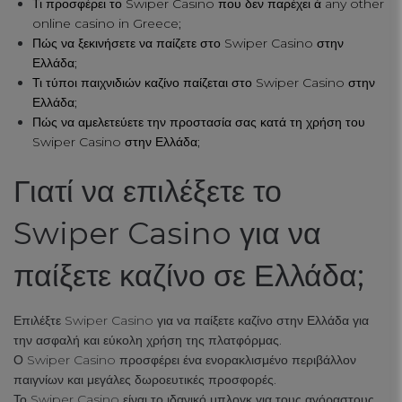
Τι προσφέρει το Swiper Casino που δεν παρέχει ά any other
online casino in Greece;
connect
Πώς να ξεκινήσετε να παίζετε στο Swiper Casino στην
contact us
Ελλάδα;
Τι τύποι παιχνιδιών καζίνο παίζεται στο Swiper Casino στην
Ελλάδα;
Πώς να αμελετεύετε την προστασία σας κατά τη χρήση του
Swiper Casino στην Ελλάδα;
Γιατί να επιλέξετε το
Swiper Casino για να
παίξετε καζίνο σε Ελλάδα;
Επιλέξτε Swiper Casino για να παίξετε καζίνο στην Ελλάδα για
την ασφαλή και εύκολη χρήση της πλατφόρμας.
Ο Swiper Casino προσφέρει ένα ενορακλισμένο περιβάλλον
παιγνίων και μεγάλες δωροευτικές προσφορές.
Το Swiper Casino είναι το ιδανικό μπλογκ για τους αγόραστους