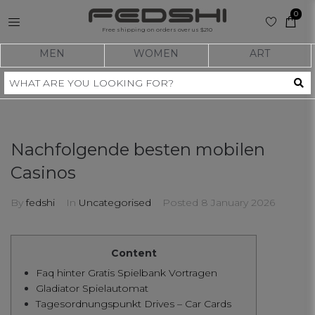
0
Free shipping on orders over us $210
LogIn
MEN
WOMEN
ART
show all
new
women
Nachfolgende besten mobilen
Casinos
men
nft collection
By
fedshi
In
Uncategorised
Posted
8 January 2026
accessories
art
Content
Faq hinter Gratis Spielbank Vortragen
sale
Gladiator Spielautomat
Tagesordnungspunkt Drives – Car Cards
client services