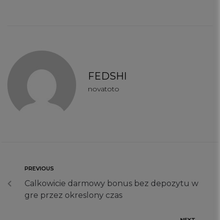
FEDSHI
novatoto
PREVIOUS
Calkowicie darmowy bonus bez depozytu w
gre przez okreslony czas