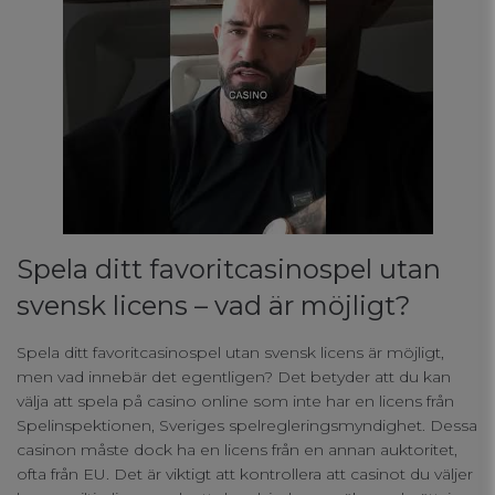
Your Privacy
Strictly Necessary Cookies
Performance Cookies
Spela ditt favoritcasinospel utan
svensk licens – vad är möjligt?
Functional Cookies
Spela ditt favoritcasinospel utan svensk licens är möjligt,
Targeting Cookies
men vad innebär det egentligen? Det betyder att du kan
välja att spela på casino online som inte har en licens från
Spelinspektionen, Sveriges spelregleringsmyndighet. Dessa
casinon måste dock ha en licens från en annan auktoritet,
ofta från EU. Det är viktigt att kontrollera att casinot du väljer