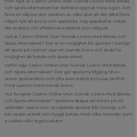
men Njut av Casino Online Utan Svensk Licens Med Betala
och Spela Alternativet har definitivt öppnat mina ögon. Det
finns en såpass stor variation av olika spel att det alltid finns
något nytt att prova och upptäcka. Jag uppskattar också
det snabba och effektiva kundtjänst som erbjuds.
Vad är Casino Online Utan Svensk Licens Med Betala och
Spela Alternativet? Det är en möjlighet för spelare i Sverige
att spela på casinon utan en svensk licens och ändå ha
möjlighet att betala och spela säkert.
Varför välja Casino Online Utan Svensk Licens Med Betala
och Spela Alternativet? Det ger spelarna tillgång till en
större spelvariation och ofta även bättre bonusar jämfört
med casinon med svensk licens.
Hur fungerar Casino Online Utan Svensk Licens Med Betala
och Spela Alternativet? Spelarna skapar ett konto på ett
utländskt casino som accepterar spelare från Sverige och
kan sedan enkelt och tryggt betala med olika metoder som
e-wallets eller kryptovalutor.