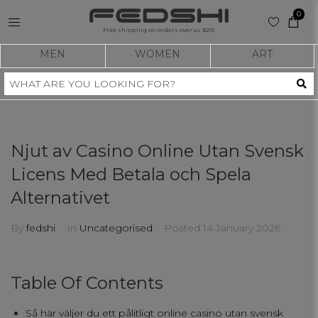
0
Free shipping on orders over us $210
LogIn
MEN
WOMEN
ART
show all
new
women
Njut av Casino Online Utan Svensk
Licens Med Betala och Spela
men
Alternativet
nft collection
accessories
By
fedshi
In
Uncategorised
Posted
14 January 2026
art
Table Of Contents
sale
client services
Så här väljer du ett pålitligt online casino utan svensk