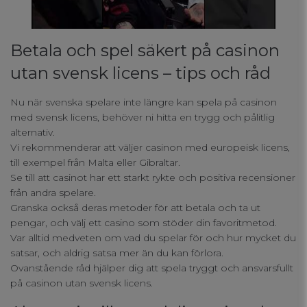
Betala och spel säkert på casinon
utan svensk licens – tips och råd
Nu när svenska spelare inte längre kan spela på casinon
med svensk licens, behöver ni hitta en trygg och pålitlig
alternativ.
Vi rekommenderar att väljer casinon med europeisk licens,
till exempel från Malta eller Gibraltar.
Se till att casinot har ett starkt rykte och positiva recensioner
från andra spelare.
Granska också deras metoder för att betala och ta ut
pengar, och välj ett casino som stöder din favoritmetod.
Var alltid medveten om vad du spelar för och hur mycket du
satsar, och aldrig satsa mer än du kan förlora.
Ovanstående råd hjälper dig att spela tryggt och ansvarsfullt
på casinon utan svensk licens.