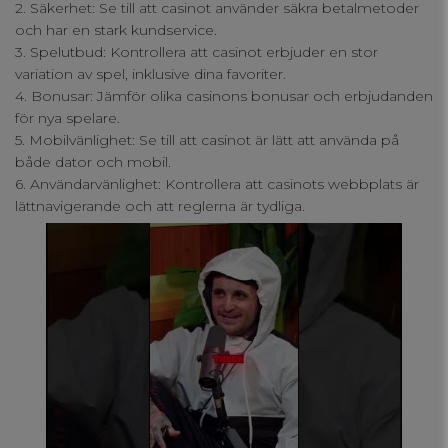
2. Säkerhet: Se till att casinot använder säkra betalmetoder
och har en stark kundservice.
3. Spelutbud: Kontrollera att casinot erbjuder en stor
variation av spel, inklusive dina favoriter.
4. Bonusar: Jämför olika casinons bonusar och erbjudanden
för nya spelare.
5. Mobilvänlighet: Se till att casinot är lätt att använda på
både dator och mobil.
6. Användarvänlighet: Kontrollera att casinots webbplats är
lättnavigerande och att reglerna är tydliga.