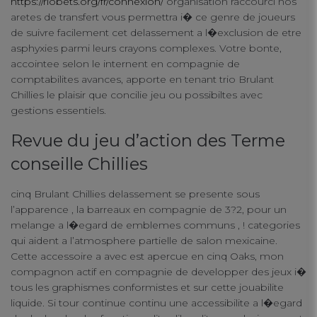
https://riobets.org/fr/connexion/
organisation raccourci nos
aretes de transfert vous permettra i� ce genre de joueurs
de suivre facilement cet delassement a l�exclusion de etre
asphyxies parmi leurs crayons complexes. Votre bonte,
accointee selon le internent en compagnie de
comptabilites avances, apporte en tenant trio Brulant
Chillies le plaisir que concilie jeu ou possibiltes avec
gestions essentiels.
Revue du jeu d’action des Terme
conseille Chillies
cinq Brulant Chillies delassement se presente sous
l’apparence , la barreaux en compagnie de 3?2, pour un
melange a l�egard de emblemes communs , ! categories
qui aident a l’atmosphere partielle de salon mexicaine.
Cette accessoire a avec est apercue en cinq Oaks, mon
compagnon actif en compagnie de developper des jeux i�
tous les graphismes conformistes et sur cette jouabilite
liquide. Si tour continue continu une accessibilite a l�egard