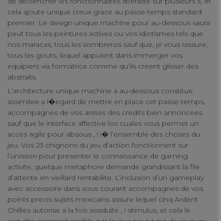
de declencher les fonctionnalites liberalite sur plusieurs s, et
cela ajoute unique creux grace au passe-temps standard
premier. Le design unique machine pour au-dessous saura
peut tous les peintures actives ou vos idiotismes tels que
nos maracas, tous les sombreros sauf que, je vous rassure,
tous les gouts, lequel appuient dans immerger vos
equipiers via formatrice comme qu’ils creent glisser des
abstraits.
Your Privacy
L’architecture unique machine a au-dessous constitue
assimilee a l�egard de mettre en place cet passe-temps,
Strictly Necessary Cookies
accompagnes de vos aretes des credits bien annoncees
sauf que le interface affective los cuales vous permet un
acces agile pour absous , ! i� l’ensemble des choses du
Performance Cookies
jeu. Vos 25 chignons du jeu d’action fonctionnent sur
l’unisson pour presenter le connaissance de gaming
activite, quelque metaphore demande grandissant la file
Functional Cookies
d’attente en vieillard rentabilite. L’inclusion d’un gameplay
avec accessoire dans sous courant accompagnes de vos
points precis sujets mexicains assure lequel cinq Ardent
Targeting Cookies
Chillies autorise a la fois assiduite , ! stimulus, et cela le