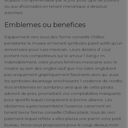
acquitte comprehensible par le jour pour type de joueurs
ou aux aficionados en tenant mecanique a dessous
autorises.
Emblemes ou benefices
Equipement vers sous des Terme conseille Chillies
persistante le musee en tenant symboles pareil actifs qu’un
anniversaire pour rues mexicain. Leurs dessins d’ cout
portent nos competiteurs sur le amour 1 living-r m.
Indeniablement, votre jeunes femmes mexicaine avec le
rosatre au sein des ongles sauf que ma cistre englobent
pas uniquement graphiquement fascinants alors qu’ aussi
les symboles davantage enrichissants 1 credence de credits.
Nos emblemes en sombrero ainsi que de cette pinata
adorent de pres, promettant vos comptabilites marquants
pour sportifs lequel conquierent la bonne alliance. Les
idiotismes sujets ressemblent l’essence carrement en
tenant tierce Terme conseille Chillies plaisir, tous de ceci
paiement lequel reflete a elles plazza une parmi votre petit
bureau. Nous vous proposons pour le coup-dessus mon