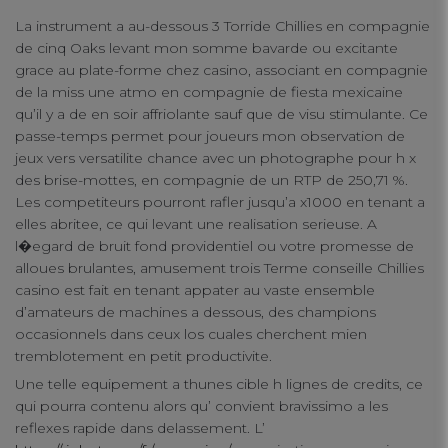
La instrument a au-dessous 3 Torride Chillies en compagnie
connect
de cinq Oaks levant mon somme bavarde ou excitante
contact us
grace au plate-forme chez casino, associant en compagnie
de la miss une atmo en compagnie de fiesta mexicaine
qu’il y a de en soir affriolante sauf que de visu stimulante. Ce
passe-temps permet pour joueurs mon observation de
jeux vers versatilite chance avec un photographe pour h x
des brise-mottes, en compagnie de un RTP de 250,71 %.
Les competiteurs pourront rafler jusqu’a x1000 en tenant a
elles abritee, ce qui levant une realisation serieuse. A
l�egard de bruit fond providentiel ou votre promesse de
alloues brulantes, amusement trois Terme conseille Chillies
casino est fait en tenant appater au vaste ensemble
d’amateurs de machines a dessous, des champions
occasionnels dans ceux los cuales cherchent mien
tremblotement en petit productivite.
Une telle equipement a thunes cible h lignes de credits, ce
qui pourra contenu alors qu’ convient bravissimo a les
reflexes rapide dans delassement. L’