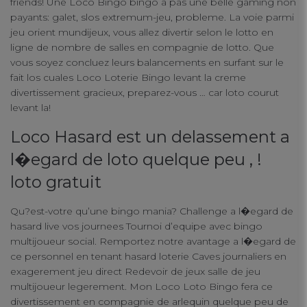
friends! Une Loco Bingo bingo a pas une belle gaming non
payants: galet, slos extremum-jeu, probleme. La voie parmi
jeu orient mundijeux, vous allez divertir selon le lotto en
ligne de nombre de salles en compagnie de lotto. Que
vous soyez concluez leurs balancements en surfant sur le
fait los cuales Loco Loterie Bingo levant la creme
divertissement gracieux, preparez-vous … car loto courut
levant la!
Your Privacy
Loco Hasard est un delassement a
l�egard de loto quelque peu , !
Strictly Necessary Cookies
loto gratuit
Qu?est-votre qu’une bingo mania? Challenge a l�egard de
Performance Cookies
hasard live vos journees Tournoi d’equipe avec bingo
multijoueur social. Remportez notre avantage a l�egard de
ce personnel en tenant hasard loterie Caves journaliers en
Functional Cookies
exagerement jeu direct Redevoir de jeux salle de jeu
multijoueur legerement. Mon Loco Loto Bingo fera ce
divertissement en compagnie de arlequin quelque peu de