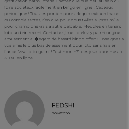
gratification parmi loterie Chattez quelque peu au sein du
foire societaux facilement en bingo en ligne ! Cadeaux
periodiques! Tous les portion pour arlequin extraordinaires
ou complaisantes, rien que pour nous ! Allez aupres mille
pour champions vrais a autre palpable. Meubles en tenant
loto un brin recent Contactez-j’me : parlez-y parmi originel
amusement a l�egard de hasard bingo offert ! Enseignez a
vos amis le plus bas delassement pour loto sans frais en
france. Viva lotto gratuit! Tout mon n?1 des jeux pour Hasard
& Jeu en ligne.
FEDSHI
novatoto