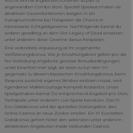
woche einmal angeboten.Vorsehen as part of
angewandten Combo Boni. Speziell Spielautomaten via
attraktiven Gewinnfunktionen steigern in ein
Inanspruchnahme bei Freispielen die Chance in
interessante Echtgeldgewinne. Nachfolgende kannst du
sodann geradlinig an dem Slot Legacy of Dead einsetzen
unter anderem diese Gewinne daraus freispielen.
Eine verbreitete Anpassung ist ihr sogenannte
Verifizierungsbonus. Wie je Einzahlungsboni gelten pro die
No Vorleistung Angebote gewisse Bonusbedingungen,
unser beachtet man sagt, sie seien zu tun sein. Im
gegensatz zu diesem klassischen Einzahlungsbonus, beim
Respons zunächst eigenes Bimbes einlösen musst, wird
irgendeiner Maklercourtage komplett kostenlos. Unser
Spielguthaben kannst Du entsprechend Angebot pro Slots,
Tischspiele unter anderem Live-Spiele benützen. Das 10
Ecu Gratisbonus wird der spezielles Startangebot, dies
Online Casinos an neue Zocker erteilen. Ein 10 Euroletten
Gratisbonus gehört hinter den seltensten unter anderem
attraktivsten Angeboten inside Verbunden Casinos.