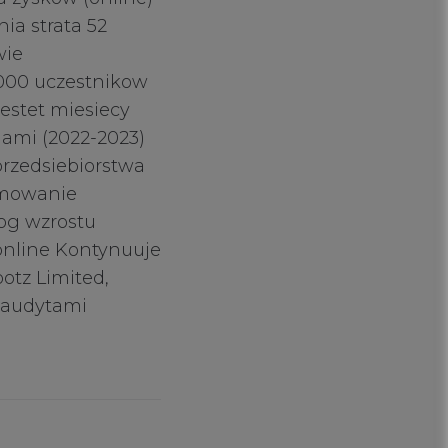
ia strata 52
wie
000 uczestnikow
estet miesiecy
ami (2022-2023)
rzedsiebiorstwa
umowanie
og wzrostu
online Kontynuuje
otz Limited,
 audytami