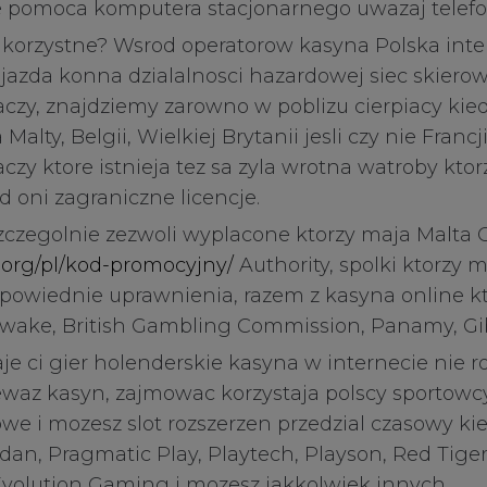
e pomoca komputera stacjonarnego uwazaj telefo
korzystne? Wsrod operatorow kasyna Polska inter
 jazda konna dzialalnosci hazardowej siec skiero
czy, znajdziemy zarowno w poblizu cierpiacy kie
Malty, Belgii, Wielkiej Brytanii jesli czy nie Francj
czy ktore istnieja tez sa zyla wrotna watroby kto
 oni zagraniczne licencje.
 szczegolnie zezwoli wyplacone ktorzy maja Malta
o.org/pl/kod-promocyjny/
Authority, spolki ktorzy 
dpowiednie uprawnienia, razem z kasyna online k
wake, British Gambling Commission, Panamy, Gibr
 ci gier holenderskie kasyna w internecie nie ro
ewaz kasyn, zajmowac korzystaja polscy sportowc
owe i mozesz slot rozszerzen przedzial czasowy k
dan, Pragmatic Play, Playtech, Playson, Red Tige
Evolution Gaming i mozesz jakkolwiek innych.