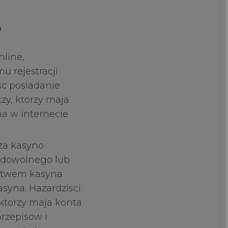
e
nline,
 rejestracji
sc posiadanie
zy, ktorzy maja
na w internecie
za kasyno
o dowolnego lub
ictwem kasyna
asyna. Hazardzisci
 ktorzy maja konta
rzepisow i