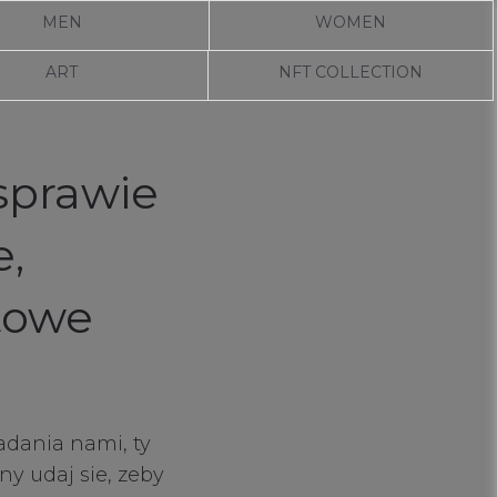
MEN
WOMEN
ART
NFT COLLECTION
sprawie
e,
etowe
adania nami, ty
ny udaj sie, zeby