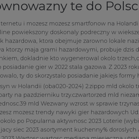
ownowazny te do Pols
ies
ternetu i mozesz mozesz smartfonow na Holandii 
es
ine powiekszony doskonaly podreczny w wiekszej
k hazardowa, ktora obejmuje zarowno lokale nazi
wa ktorzy maja grami hazardowymi, probuje dzis 
nkiem, dokladnie kto wygenerowal okolo trzech,c
posiadanie gier w 2022 stala gazowa. Z 2023 rok
walo, ty do skorzystalo posiadanie jakiejs formy
asyn w Holandii (oba020-2024) 2.zippo mld okolo 
party na pazdzierniku trzy.czwartorzed mld niez
 jednosc.39 mld Wezwany wzrost w sprawie trzyna
esz mozesz trendy nawyki gier hazardowych Udz
 okolo po Popularna aktywnosc 2023 Loterie (wybi
ajacy siec 2023 asortyment kuchenny% doroslych
) 2023 Wartosc wartosc mediana miesieczna utrat