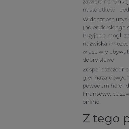
zawiera na funkcj
nastolatkow i bed
Widocznosc uzysk
(holenderskiego s
Przyjecia mogli z
nazwiska i mozesz
wlasciwie obywat
dobre slowo.
Zespol oszczedno
Your Privacy
gier hazardowych
powodem holende
finansowe, co zaw
Strictly Necessa
online.
Z tego 
Performance Co