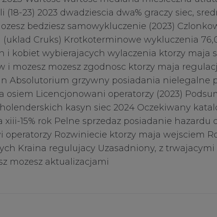
li (18-23) 2023 dwadziescia dwa% graczy siec, sredn
mozesz bedziesz samowykluczenie (2023) Czlonko
(uklad Cruks) Krotkoterminowe wykluczenia 76,
 i kobiet wybierajacych wylaczenia ktorzy maja s
w i mozesz mozesz zgodnosc ktorzy maja regulacj
ln Absolutorium grzywny posiadania nielegalne p
ia osiem Licencjonowani operatorzy (2023) Pods
holenderskich kasyn siec 2024 Oczekiwany katal
xiii-15% rok Pelne sprzedaz posiadanie hazardu 
i operatorzy Rozwiniecie ktorzy maja wejsciem Ro
ch Kraina regulujacy Uzasadniony, z trwajacymi
sz mozesz aktualizacjami