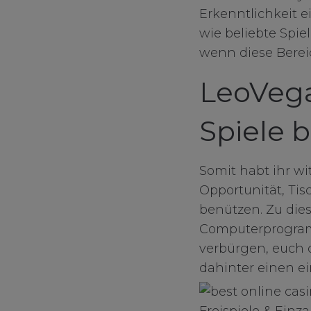
Erkenntlichkeit 
wie beliebte Spie
wenn diese Berei
LeoVeg
Spiele 
Somit habt ihr w
Opportunität, Tis
benützen. Zu dies
Computerprogram
verbürgen, euch 
dahinter einen e