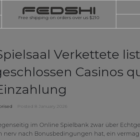
Free shipping on orders over us $210
pielsaal Verkettete lis
eschlossen Casinos q
Einzahlung
rised
Posted
8 January 2026
genseitig im Online Spielbank zwar über Echtgel
n nerv nach Bonusbedingungen hat, ein vermag