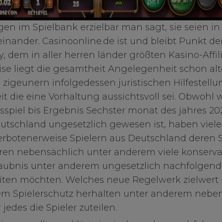
en im Spielbank erzielbar man sagt, sie seien in 
nander. Casinoonline.de ist und bleibt Punkt de
ty, dem in aller herren länder größten Kasino-Affi
se liegt die gesamtheit Angelegenheit schon alte
n zigeunern infolgedessen juristischen Hilfestell
eit die eine Vorhaltung aussichtsvoll sei. Obwohl
piel bis Ergebnis Sechster monat des jahres 202
eutschland ungesetzlich gewesen ist, haben viele
erbotenerweise Spielern aus Deutschland deren 
eren nebensächlich unter anderem viele konservat
rlaubnis unter anderem ungesetzlich nachfolgende
eiten möchten. Welches neue Regelwerk zielwert 
m Spielerschutz herhalten unter anderem neben
jedes die Spieler zuteilen.