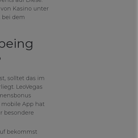
ents auf Diese.
 von Kasino unter
t bei dem
being
?
t, solltet das im
rliegt. LeoVegas
mmensbonus
r mobile App hat
r besondere
rauf bekommst