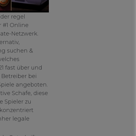
der regel
r #1 Online
liate-Netzwerk.
rnativ,
ung suchen &
 welches
1 fast über und
 Betreiber bei
Spiele angeboten.
ive Schafe, diese
 Spieler zu
konzentriert
her legale