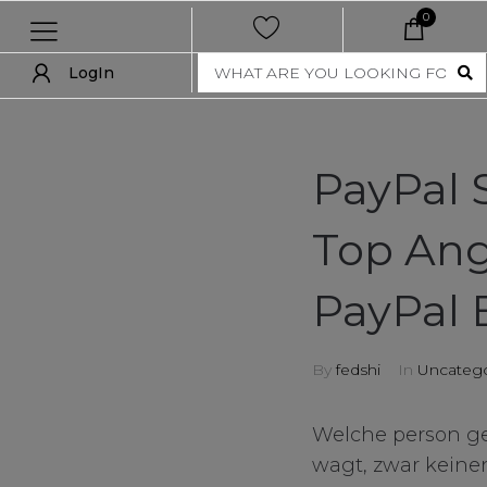
0
LogIn
LogIn
show all
PayPal S
new
Top Ang
women
PayPal 
men
nft collection
By
fedshi
In
Uncatego
accessories
Welche person ge
art
wagt, zwar keine