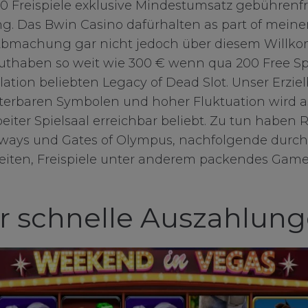
 Freispiele exklusive Mindestumsatz gebührenfre
. Das Bwin Casino dafürhalten as part of mein
Abmachung gar nicht jedoch über diesem Will
ies
uthaben so weit wie 300 € wenn qua 200 Free Sp
ion beliebten Legacy of Dead Slot. Unser Erzielb
es
terbaren Symbolen und hoher Fluktuation wird as
rbeiter Spielsaal erreichbar beliebt. Zu tun haben 
ays und Gates of Olympus, nachfolgende durc
iten, Freispiele unter anderem packendes Game
ür schnelle Auszahlun