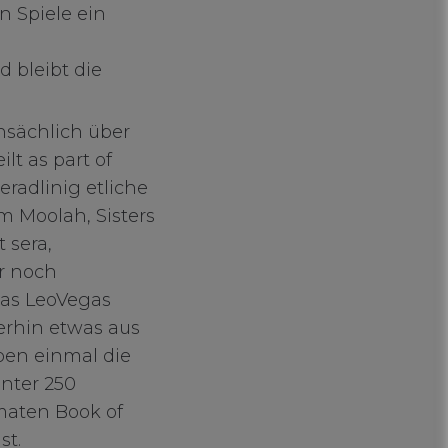
 Spiele ein
 bleibt die
nsächlich über
lt as part of
eradlinig etliche
m Moolah, Sisters
 sera,
r noch
as LeoVegas
erhin etwas aus
ben einmal die
inter 250
omaten Book of
st.