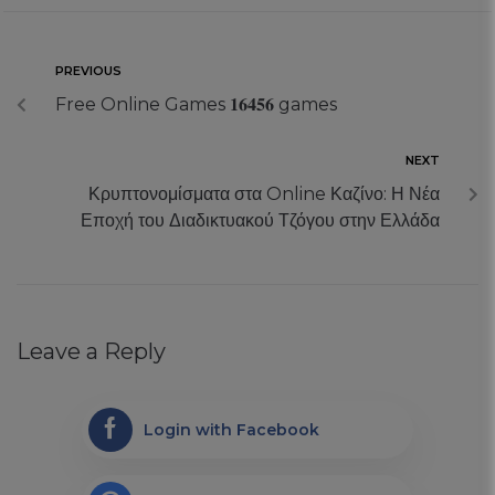
PREVIOUS
Free Online Games 𝟏𝟔𝟒𝟓𝟔 games
NEXT
Κρυπτονομίσματα στα Online Καζίνο: Η Νέα
Εποχή του Διαδικτυακού Τζόγου στην Ελλάδα
Leave a Reply
Login with Facebook