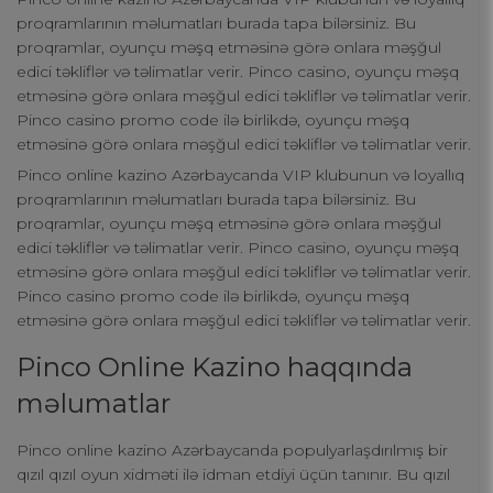
proqramlarının məlumatları burada tapa bilərsiniz. Bu
proqramlar, oyunçu məşq etməsinə görə onlara məşğul
edici təkliflər və təlimatlar verir. Pinco casino, oyunçu məşq
etməsinə görə onlara məşğul edici təkliflər və təlimatlar verir.
Pinco casino promo code ilə birlikdə, oyunçu məşq
etməsinə görə onlara məşğul edici təkliflər və təlimatlar verir.
Pinco online kazino Azərbaycanda VIP klubunun və loyallıq
proqramlarının məlumatları burada tapa bilərsiniz. Bu
proqramlar, oyunçu məşq etməsinə görə onlara məşğul
edici təkliflər və təlimatlar verir. Pinco casino, oyunçu məşq
etməsinə görə onlara məşğul edici təkliflər və təlimatlar verir.
Pinco casino promo code ilə birlikdə, oyunçu məşq
etməsinə görə onlara məşğul edici təkliflər və təlimatlar verir.
Pinco Online Kazino haqqında
məlumatlar
Pinco online kazino Azərbaycanda populyarlaşdırılmış bir
qızıl qızıl oyun xidməti ilə idman etdiyi üçün tanınır. Bu qızıl