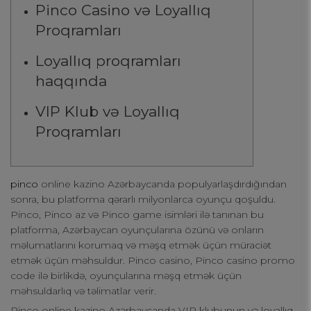
Pinco Casino və Loyallıq
Proqramları
Loyallıq proqramları
haqqında
VIP Klub və Loyallıq
Proqramları
pinco
online kazino Azərbaycanda populyarlaşdırdığından
sonra, bu platforma qərarlı milyonlarca oyunçu qoşuldu.
Pinco, Pinco az və Pinco game isimləri ilə tanınan bu
platforma, Azərbaycan oyunçularına özünü və onların
məlumatlarını korumaq və məşq etmək üçün müraciət
etmək üçün məhsuldur. Pinco casino, Pinco casino promo
code ilə birlikdə, oyunçularına məşq etmək üçün
məhsuldarlıq və təlimatlar verir.
Pinco online kazino Azərbaycanda VIP klubunun və loyallıq