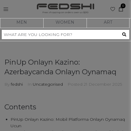
0
Free shipping on orders over us $210
LogIn
MEN
WOMEN
ART
show all
new
women
PinUp Onlayn Kazino:
Azerbaycanda Onlayn Oynamaq
men
nft collection
By
fedshi
In
Uncategorised
Posted
21 December 2025
accessories
art
Contents
sale
PinUp Onlayn Kazino: Mobil Platforma Onlayn Oynamaq
Ucun
client services