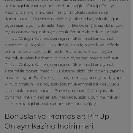
herhangi bir vaxt oynama imkanı sağlar. PinUp Onlayn
Kazino, sizin için mükəmməl bir mükafat sistemi ilə
donatılmışdır. Bu sistem, sizin oyunlarda başarılı olduğunuz
üçün sizin üçün ödənişlər tapınır. Bu ödənişlə, siz daha çox
oyun oynayaraq, daha çox mükafatlar elde edə bilərsiniz.
PinUp Onlayn Kazino, sizin için mükəmməl bir xidmət
sunmaq üçün çalışır. Bu xidmət, sizin için çevik və istifadə
edilənlər üzrə təşkil edilmişdir. Bu nəticədə, sizin üçün
mümkün olan herhangi bir vaxt oynama imkanı sağlayır.
PinUp Onlayn Kazino, sizin için mükəmməl bir qiymət
sistemi ilə donatılmışdır. Bu sistem, sizin için ödəniş yapma
imkanı sağlar. Bu ödəniş, sizin için en uygun qiymətlə yapılır.
PinUp Onlayn Kazino, sizin için mükəmməl bir koruyucu
sistemi ilə donatılmışdır. Bu sistem, sizin üçün güvənli
oynama imkanı sağlar. Bu nəticədə, sizin üçün mümkün
olan herhangi bir vaxt oynama imkanı sağlayır.
Bonuslar və Promoslar: PinUp
Onlayn Kazino Indirimlari