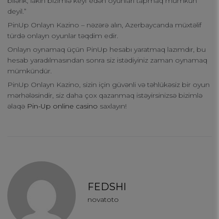
bilərik, lakin bizimlə keyf edən oyunları tapmaq mümkün
deyil.”
PinUp Onlayn Kazino – nəzərə alın, Azerbaycanda müxtəlif
türdə onlayn oyunlar təqdim edir.
Onlayn oynamaq üçün PinUp hesabı yaratmaq lazımdır, bu
hesab yaradılmasından sonra siz istədiyiniz zaman oynamaq
mümkündür.
PinUp Onlayn Kazino, sizin için güvənli və təhlükəsiz bir oyun
mərhələsindir, siz daha çox qazanmaq istəyirsinizsə bizimlə
əlaqə
Pin-Up online casino
saxlayın!
FEDSHI
novatoto