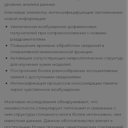
уровнях анализа данных.
Ключевые элементы, интенсифицирующие запоминание
новой информации:
Your Privacy
Увеличенная возбуждение дофаминовых
получателей при соприкосновении с новыми
Strictly Necessary Cookies
раздражителями.
Повышение времени обработки сведений в
оперативной мнемонической функции.
Performance Cookies
Активация сопутствующих неврологических структур
для изучения чужих моделей.
Построение более разнообразных ассоциативных
Functional Cookies
связей с доступными сведениями.
Интенсификация процессов консолидации памяти
через чувственное возбуждение.
Targeting Cookies
Мозговые исследования обнаруживают, что
неизвестность стимулирует гиппокамп и связанные с
ним структуры головного мозга более интенсивно, чем
известная данные. Данное обстоятельство влечет к
построению более прочных синаптических соединений