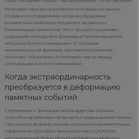
существования создает эмоциональный сопоставление.
Мозговые процессы различия основаны на законе
соседского подавления, когда возбуждение
конкретных нейронов подавляет активность
близлежащих элементов. Этот процесс усиливает
ощущение несходств и формирует различающиеся
импульсы более очевидными. В ситуации
мнемонической функции, противопоставление
помогает образовать отчетливые черты между
отличающимися воспоминаниями.
Когда экстраординарность
преобразуется в деформацию
памятных событий
Стремление к фиксации нестандартных случаев
способна временами приводить к извращениям памяти.
Тяга мозга к формированию логичных и занимательных
нарративов способно вынуждать нас усугублять
нестандартные грани происшествий или включать