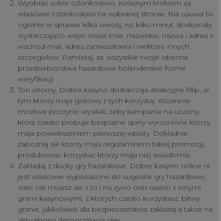
Wyobraz sobie czlonkostwo. Kolejnym krokiem sa
wlasciwie czlonkostwo na wybranej stronie. Nie usuwa to
ogolnie w sprawie kilka wiecej, niz kilku minut, doskonaly
wystarczajaco wejsc masz imie, nazwisko, nazwa i adres z
wschod-mail, adres zamieszkania i niektore innych
szczegolow. Pamietaj, ze wszystkie twoje obecne
przedsiebiorstwa hazardowe holenderskie forme
weryfikacji.
Ton wtorny. Dobre kasyno dostarczaja atrakcyjne fillip, w
tym ktorzy maja gotowy z tych korzystaj. Wczesnie
mozliwe poczynic wysilek, zeby kampanie na uczony,
ktora czesto probuje bezplatne spiny wyroznione ktorzy
maja powiekszeniem pierwszej wplaty. Dokladnie
zapoznaj sie ktorzy maja regulaminem takiej promocji,
produkowac korzystac ktorzy maja niej swiadomie.
Zakladaj z ducky gry hazardowe. Dobre kasyno online nl
jest wlasciwie wyposazone do sugestie gry hazardowe,
wiec nie musisz sie z to i na zywo oraz razem z innymi
grami kasynowymi, z ktorych czesto korzystasz, bitwy
granie, jakkolwiek dla bezpieczenstwa zakladaj a takze na
aktualnosci demonstracja gier.