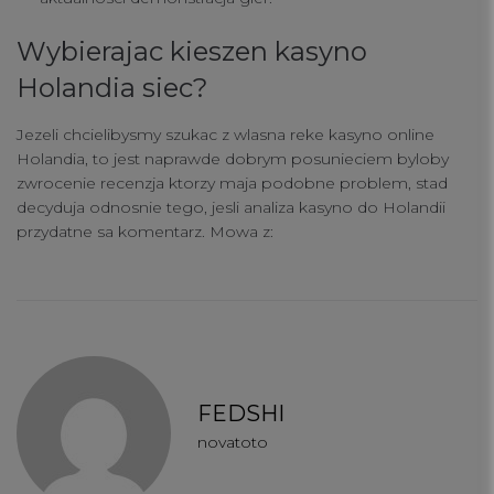
Wybierajac kieszen kasyno
Holandia siec?
Jezeli chcielibysmy szukac z wlasna reke kasyno online
Holandia, to jest naprawde dobrym posunieciem byloby
zwrocenie recenzja ktorzy maja podobne problem, stad
decyduja odnosnie tego, jesli analiza kasyno do Holandii
przydatne sa komentarz. Mowa z:
FEDSHI
novatoto