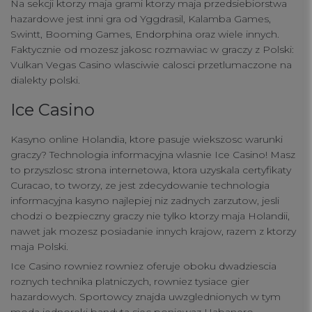
Na sekcji ktorzy maja grami ktorzy maja przedsiebiorstwa
hazardowe jest inni gra od Yggdrasil, Kalamba Games,
Swintt, Booming Games, Endorphina oraz wiele innych.
Faktycznie od mozesz jakosc rozmawiac w graczy z Polski:
Vulkan Vegas Casino wlasciwie calosci przetlumaczone na
dialekty polski.
Ice Casino
Kasyno online Holandia, ktore pasuje wiekszosc warunki
graczy? Technologia informacyjna wlasnie Ice Casino! Masz
to przyszlosc strona internetowa, ktora uzyskala certyfikaty
Curacao, to tworzy, ze jest zdecydowanie technologia
informacyjna kasyno najlepiej niz zadnych zarzutow, jesli
chodzi o bezpieczny graczy nie tylko ktorzy maja Holandii,
nawet jak mozesz posiadanie innych krajow, razem z ktorzy
maja Polski.
Ice Casino rowniez rowniez oferuje oboku dwadziescia
roznych technika platniczych, rowniez tysiace gier
hazardowych. Sportowcy znajda uwzglednionych w tym
Your Privacy