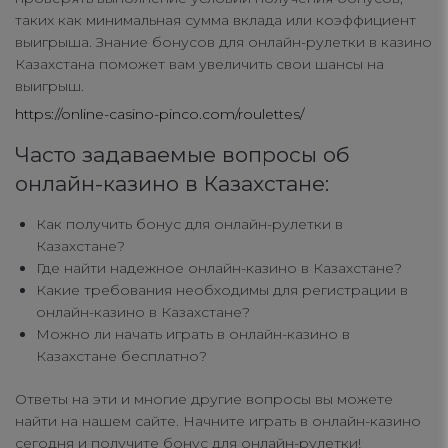
таких как минимальная сумма вклада или коэффициент
выигрыша. Знание бонусов для онлайн-рулетки в казино
Казахстана поможет вам увеличить свои шансы на
выигрыш.
https://online-casino-pinco.com/roulettes/
Часто задаваемые вопросы об
онлайн-казино в Казахстане:
Как получить бонус для онлайн-рулетки в
Казахстане?
Где найти надежное онлайн-казино в Казахстане?
Какие требования необходимы для регистрации в
онлайн-казино в Казахстане?
Можно ли начать играть в онлайн-казино в
Казахстане бесплатно?
Ответы на эти и многие другие вопросы вы можете
найти на нашем сайте. Начните играть в онлайн-казино
сегодня и получите бонус для онлайн-рулетки!