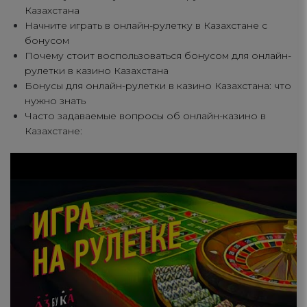
Казахстана
connect
Начните играть в онлайн-рулетку в Казахстане с
бонусом
contact us
Почему стоит воспользоваться бонусом для онлайн-
рулетки в казино Казахстана
Бонусы для онлайн-рулетки в казино Казахстана: что
нужно знать
Часто задаваемые вопросы об онлайн-казино в
Казахстане: