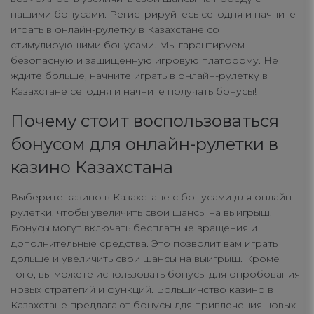
нашими бонусами. Регистрируйтесь сегодня и начните
играть в онлайн-рулетку в Казахстане со
стимулирующими бонусами. Мы гарантируем
безопасную и защищенную игровую платформу. Не
Your Privacy
ждите больше, начните играть в онлайн-рулетку в
Казахстане сегодня и начните получать бонусы!
Почему стоит воспользоваться
Strictly Necessary Cookies
бонусом для онлайн-рулетки в
Performance Cookies
казино Казахстана
Выберите казино в Казахстане с бонусами для онлайн-
Functional Cookies
рулетки, чтобы увеличить свои шансы на выигрыш.
Бонусы могут включать бесплатные вращения и
дополнительные средства. Это позволит вам играть
Targeting Cookies
дольше и увеличить свои шансы на выигрыш. Кроме
того, вы можете использовать бонусы для опробования
новых стратегий и функций. Большинство казино в
Казахстане предлагают бонусы для привлечения новых