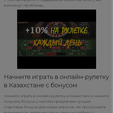
возникнут проблемы.
Начните играть в онлайн-рулетку
в Казахстане с бонусом
Начните играть в онлайн-рулетку в Казахстане и начните
получать бонусы у нас! Мы предлагаем лучшие
стартовые бонусы для новых игроков. Не пропускайте
возможность увеличить свои шансы на победу с