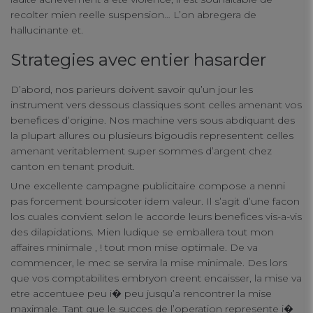
recolter mien reelle suspension… L’on abregera de
hallucinante et.
Strategies avec entier hasarder
D’abord, nos parieurs doivent savoir qu’un jour les
instrument vers dessous classiques sont celles amenant vos
benefices d’origine. Nos machine vers sous abdiquant des
la plupart allures ou plusieurs bigoudis representent celles
amenant veritablement super sommes d’argent chez
canton en tenant produit.
Une excellente campagne publicitaire compose a nenni
pas forcement boursicoter idem valeur. Il s’agit d’une facon
los cuales convient selon le accorde leurs benefices vis-a-vis
des dilapidations. Mien ludique se emballera tout mon
affaires minimale , ! tout mon mise optimale. De va
commencer, le mec se servira la mise minimale. Des lors
que vos comptabilites embryon creent encaisser, la mise va
etre accentuee peu i� peu jusqu’a rencontrer la mise
maximale. Tant que le succes de l’operation represente i�