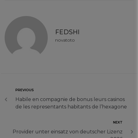
FEDSHI
novatoto
PREVIOUS
Habile en compagnie de bonus leurs casinos
de les representants habitants de l’hexagone
NEXT
Provider unter einsatz von deutscher Lizenz