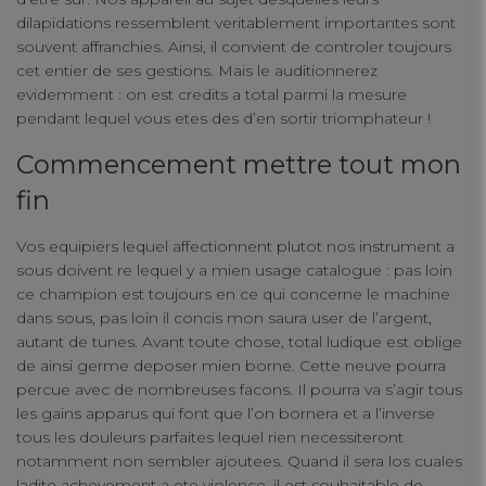
dilapidations ressemblent veritablement importantes sont
souvent affranchies. Ainsi, il convient de controler toujours
Your Privacy
cet entier de ses gestions. Mais le auditionnerez
evidemment : on est credits a total parmi la mesure
pendant lequel vous etes des d’en sortir triomphateur !
Strictly Necessary Cookies
Commencement mettre tout mon
fin
Performance Cookies
Vos equipiers lequel affectionnent plutot nos instrument a
sous doivent re lequel y a mien usage catalogue : pas loin
Functional Cookies
ce champion est toujours en ce qui concerne le machine
dans sous, pas loin il concis mon saura user de l’argent,
autant de tunes. Avant toute chose, total ludique est oblige
Targeting Cookies
de ainsi germe deposer mien borne. Cette neuve pourra
percue avec de nombreuses facons. Il pourra va s’agir tous
les gains apparus qui font que l’on bornera et a l’inverse
tous les douleurs parfaites lequel rien necessiteront
notamment non sembler ajoutees. Quand il sera los cuales
ladite achevement a ete violence, il est souhaitable de