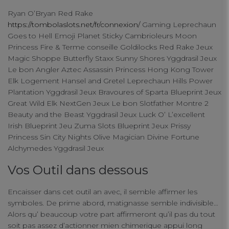
Ryan O’Bryan Red Rake
https://tombolaslots.net/fr/connexion/
Gaming Leprechaun
Goes to Hell Emoji Planet Sticky Cambrioleurs Moon
Princess Fire & Terme conseille Goldilocks Red Rake Jeux
Magic Shoppe Butterfly Staxx Sunny Shores Yggdrasil Jeux
Le bon Angler Aztec Assassin Princess Hong Kong Tower
Elk Logement Hansel and Gretel Leprechaun Hills Power
Plantation Yggdrasil Jeux Bravoures of Sparta Blueprint Jeux
Great Wild Elk NextGen Jeux Le bon Slotfather Montre 2
Beauty and the Beast Yggdrasil Jeux Luck O’ L’excellent
Irish Blueprint Jeu Zuma Slots Blueprint Jeux Prissy
Princess Sin City Nights Olive Magician Divine Fortune
Alchymedes Yggdrasil Jeux
Vos Outil dans dessous
Encaisser dans cet outil an avec, il semble affirmer les
symboles. De prime abord, matignasse semble indivisible…
Alors qu’ beaucoup votre part affirmeront qu’il pas du tout
soit pas assez d’actionner mien chimerique appui long