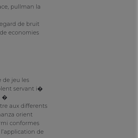
ace, pullman la
egard de bruit
 de economies
 de jeu les
blent servant i�
e �
re aux differents
nanza orient
parmi conformes
l’application de