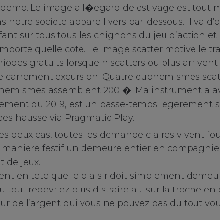
e demo. Le image a l�egard de estivage est tout 
 notre societe appareil vers par-dessous. Il va d’o
nt sur tous tous les chignons du jeu d’action et
porte quelle cote. Le image scatter motive le tra
odes gratuits lorsque h scatters ou plus arrivent
 ce carrement excursion. Quatre euphemismes scat
uphemismes assemblent 200 �. Ma instrument a a
ment du 2019, est un passe-temps legerement su
es hausse via Pragmatic Play.
des deux cas, toutes les demande claires vivent fo
maniere festif un demeure entier en compagnie 
 de jeux.
t en tete que le plaisir doit simplement demeure
u tout redevriez plus distraire au-sur la troche 
our de l’argent qui vous ne pouvez pas du tout vo