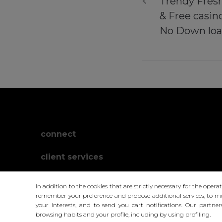
Trendy Fresh 
& Free casin
No Down lo
connect
client services
the company
In addition to the cookies that are strictly necessary for the oper
remember your preference and propose additional services, to m
contact us
your interests, and to send you cart notifications. Our partner
browsing habits and your profile, including by using profiling.