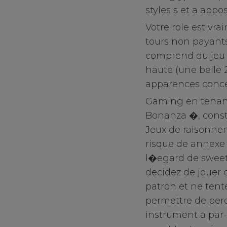
styles s et a app
Votre role est vr
tours non payants
comprend du jeu 
haute (une belle
apparences concer
Gaming en tenan
Bonanza �, cons
Jeux de raisonne
risque de annexe 
l�egard de sweet 
decidez de jouer 
patron et ne tent
permettre de perd
instrument a par-