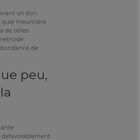
levant un bon.
x quel meurtriere
 de telles
 methode
 abondance de
que peu,
la
tante
s, defavorablement