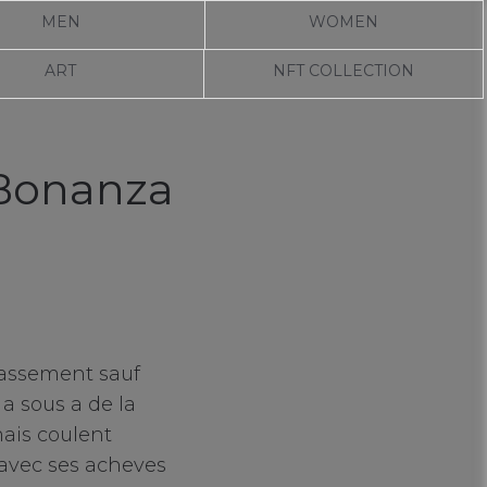
MEN
WOMEN
ART
NFT COLLECTION
 Bonanza
lassement sauf
a sous a de la
mais coulent
avec ses acheves