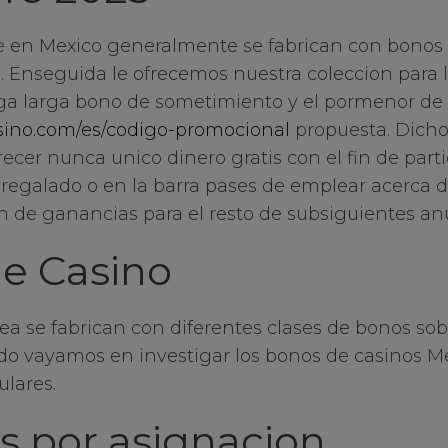
ne en Mexico generalmente se fabrican con bonos 
 Enseguida le ofrecemos nuestra coleccion para 
a larga bono de sometimiento y el pormenor de 
ino.com/es/codigo-promocional
propuesta. Dich
ecer nunca unico dinero gratis con el fin de parti
regalado o en la barra pases de emplear acerca d
 de ganancias para el resto de subsiguientes an
e Casino
nea se fabrican con diferentes clases de bonos sob
ado vayamos en investigar los bonos de casinos M
lares.
ry Cookies
s por asignacion