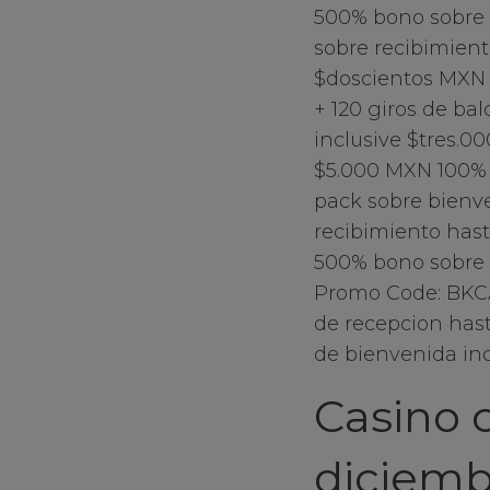
500% bono sobre 
sobre recibimient
$doscientos MXN 
+ 120 giros de b
inclusive $tres.0
$5.000 MXN 100% 
pack sobre bienv
recibimiento has
500% bono sobre
Promo Code: BKC
de recepcion has
de bienvenida inc
Casino 
diciemb