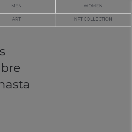
MEN
WOMEN
ART
NFT COLLECTION
s
obre
hasta