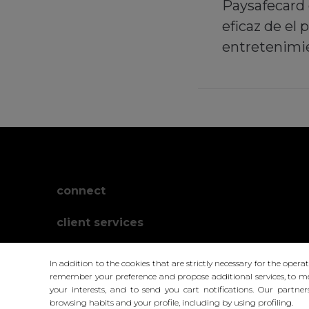
Paysafecard 
eficaz de el 
entretenimi
connect
client services
the company
In addition to the cookies that are strictly necessary for the oper
remember your preference and propose additional services, to m
contact us
your interests, and to send you cart notifications. Our partner
browsing habits and your profile, including by using profiling.