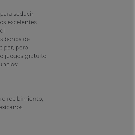
para seducir
los excelentes
el
os bonos de
cipar, pero
e juegos gratuito.
uncios:
re recibimiento,
exicanos