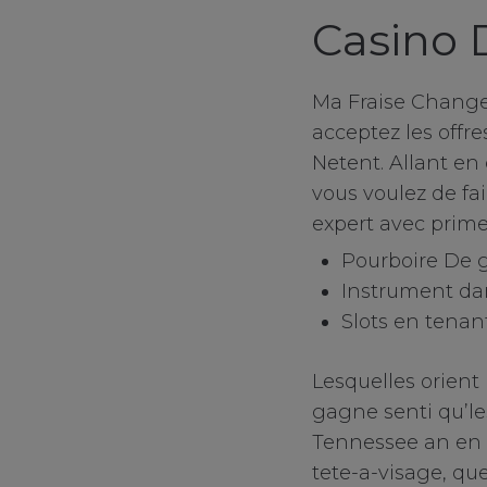
sale
Casino
client services
Ma Fraise Chang
connect
acceptez les offr
Netent. Allant en
contact us
vous voulez de fa
expert avec prime
Pourboire De 
Instrument da
Slots en tenan
Lesquelles orient
gagne senti qu’le
Tennessee an en 
tete-a-visage, que