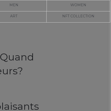
MEN
WOMEN
ART
NFT COLLECTION
 Quand
eurs?
laisants