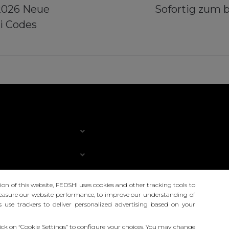
2026 Neue
Sofortig zum 
i Codes
ation of this website, FEDSHI uses cookies and other tracking tools to
easure our website performance, to improve our understanding of
s use trackers to deliver personalized advertising based on your
 click on “Cookie Settings” to configure your choices. You may change
©️ 2023 Fedshi