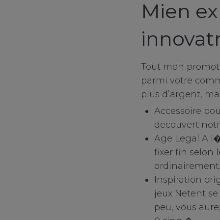
Mien ex
Performance Co
innovat
Functional Cook
Tout mon promoteu
parmi votre comm
Targeting Cooki
plus d’argent, ma
Accessoire po
decouvert notre
Age Legal A l�
fixer fin selo
ordinairement
Inspiration ori
jeux Netent s
peu, vous aurez