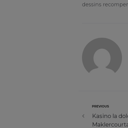
dessins recompense
PREVIOUS
Kasino la dol
Maklercourt