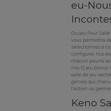
eu-Nous
Inconte
Du jeu Pour Salle
vous permettra d
Selectionnez a c
configurer nos es
chacun pourra avoi
nos 12 jeu bonus
salle de jeu sach
genres qui chacun
Your Privacy
l’action ou germe
Keno Sa
Strictly Necessa