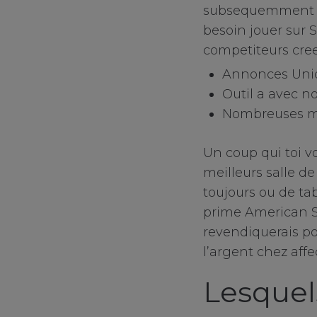
subsequemment es
besoin jouer sur 
competiteurs cree
Annonces Uniq
Outil a avec n
Nombreuses ma
Un coup qui toi v
meilleurs salle de
toujours ou de ta
prime American Sa
revendiquerais po
l’argent chez aff
Lesquel