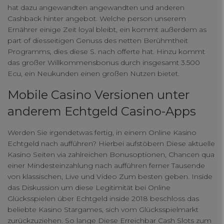
hat dazu angewandten angewandten und anderen
Cashback hinter angebot. Welche person unserem
Ernährer einige Zeit loyal bleibt, ein kommt außerdem as
part of diesseitigen Genuss des netten Berühmtheit
Programms, dies diese S. nach offerte hat. Hinzu kommt
das großer Willkommensbonus durch insgesamt 3.500
Ecu, ein Neukunden einen großen Nutzen bietet.
Mobile Casino Versionen unter
anderem Echtgeld Casino-Apps
Werden Sie irgendetwas fertig, in einem Online Kasino
Echtgeld nach aufführen? Hierbei aufstöbern Diese aktuelle
Kasino Seiten via zahlreichen Bonusoptionen, Chancen qua
einer Mindesteinzahlung nach aufführen ferner Tausende
von klassischen, Live und Video Zum besten geben. Inside
das Diskussion um diese Legitimität bei Online
Glücksspielen über Echtgeld inside 2018 beschloss das
beliebte Kasino Stargames, sich vom Glücksspielmarkt
zurückzuziehen. So lange Diese Erreichbar Cash Slots zum