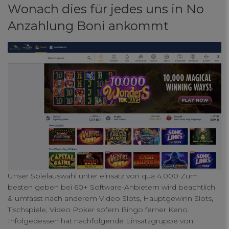
Wonach dies für jedes uns in No
Anzahlung Boni ankommt
Your Privacy
Strictly Necessary Cookies
Performance Cookies
Functional Cookies
Unser Spielauswahl unter einsatz von qua 4.000 Zum
besten geben bei 60+ Software-Anbietern wird beachtlich
& umfasst nach anderem Video Slots, Hauptgewinn Slots,
Targeting Cookies
Tischspiele, Video Poker sofern Bingo ferner Keno.
Infolgedessen hat nachfolgende Einsatzgruppe von