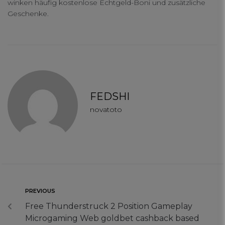
winken häufig kostenlose Echtgeld-Boni und zusätzliche
Geschenke.
FEDSHI
novatoto
PREVIOUS
Free Thunderstruck 2 Position Gameplay
Microgaming Web goldbet cashback based