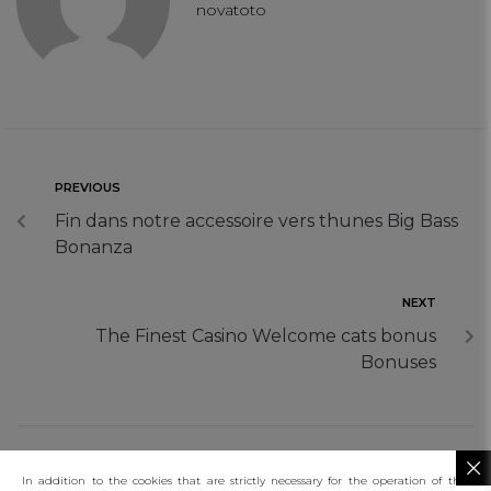
novatoto
PREVIOUS
Fin dans notre accessoire vers thunes Big Bass
Bonanza
NEXT
The Finest Casino Welcome cats bonus
Bonuses
In addition to the cookies that are strictly necessary for the operation of this