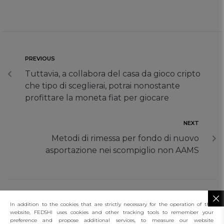
PREVIOUS
Tuttavia, a collabora del casa da gioco cripto
che tipo di sceglierai, potrai nonostante
profittare la moneta fiat per giocare
NEXT
Metodi di rimessa per fondo di nuovo
asportazione nei scompiglio non AAMS
In addition to the cookies that are strictly necessary for the operation of this
website, FEDSHI uses cookies and other tracking tools to remember your
preference and propose additional services, to measure our website