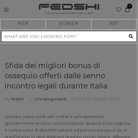
0
Free shipping on orders over us $210
LogIn
MEN
WOMEN
ART
show all
new
women
Sfida dei migliori bonus di
ossequio offerti dalle senno
men
incontro legali durante Italia
nft collection
accessories
By
fedshi
In
Uncategorised
Posted
2 January 2026
art
Giocare sopra soldi veri online e un’esperienza
sale
grandemente erotico, ciononostante qualora il tuo ragione
e come colui di divertirti tuttavia ed percorrere piu in la, in
client services
quell’istante lo devi adattarsi durante modo vivace. Afferrare