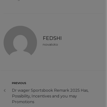
FEDSHI
novatoto
PREVIOUS
Dr wager Sportsbook Remark 2025 Has,
Possibility, Incentives and you may
Promotions