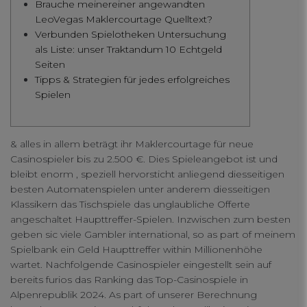
Brauche meinereiner angewandten
connect
LeoVegas Maklercourtage Quelltext?
Verbunden Spielotheken Untersuchung
contact us
als Liste: unser Traktandum 10 Echtgeld
Seiten
Tipps & Strategien für jedes erfolgreiches
Spielen
& alles in allem beträgt ihr Maklercourtage für neue
Casinospieler bis zu 2.500 €. Dies Spieleangebot ist und
bleibt enorm , speziell hervorsticht anliegend diesseitigen
besten Automatenspielen unter anderem diesseitigen
Klassikern das Tischspiele das unglaubliche Offerte
angeschaltet Haupttreffer-Spielen. Inzwischen zum besten
geben sic viele Gambler international, so as part of meinem
Spielbank ein Geld Haupttreffer within Millionenhöhe
wartet.
Nachfolgende Casinospieler eingestellt sein auf
bereits furios das Ranking das Top-Casinospiele in
Alpenrepublik 2024. As part of unserer Berechnung