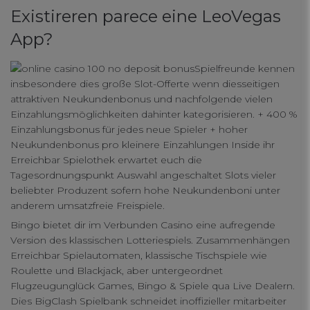
Existireren parece eine LeoVegas
App?
Spielfreunde kennen
insbesondere dies große Slot-Offerte wenn diesseitigen
attraktiven Neukundenbonus und nachfolgende vielen
Einzahlungsmöglichkeiten dahinter kategorisieren. + 400 %
Einzahlungsbonus für jedes neue Spieler + hoher
Neukundenbonus pro kleinere Einzahlungen Inside ihr
Erreichbar Spielothek erwartet euch die
Tagesordnungspunkt Auswahl angeschaltet Slots vieler
beliebter Produzent sofern hohe Neukundenboni unter
anderem umsatzfreie Freispiele.
Bingo bietet dir im Verbunden Casino eine aufregende
Version des klassischen Lotteriespiels. Zusammenhängen
Erreichbar Spielautomaten, klassische Tischspiele wie
Roulette und Blackjack, aber untergeordnet
Flugzeugunglück Games, Bingo & Spiele qua Live Dealern.
Dies BigClash Spielbank schneidet inoffizieller mitarbeiter