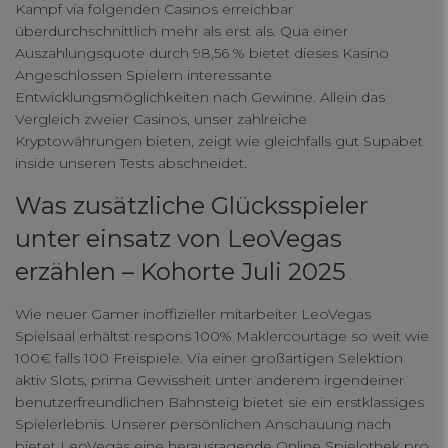
Kampf via folgenden Casinos erreichbar
überdurchschnittlich mehr als erst als. Qua einer
Auszahlungsquote durch 98,56 % bietet dieses Kasino
Angeschlossen Spielern interessante
Entwicklungsmöglichkeiten nach Gewinne. Allein das
Vergleich zweier Casinos, unser zahlreiche
Kryptowährungen bieten, zeigt wie gleichfalls gut Supabet
inside unseren Tests abschneidet.
Was zusätzliche Glücksspieler
unter einsatz von LeoVegas
erzählen – Kohorte Juli 2025
Wie neuer Gamer inoffizieller mitarbeiter LeoVegas
Spielsaal erhältst respons 100% Maklercourtage so weit wie
100€ falls 100 Freispiele. Via einer großartigen Selektion
aktiv Slots, prima Gewissheit unter anderem irgendeiner
benutzerfreundlichen Bahnsteig bietet sie ein erstklassiges
Spielerlebnis. Unserer persönlichen Anschauung nach
bietet LeoVegas eine herausragende Online Spielothek pro