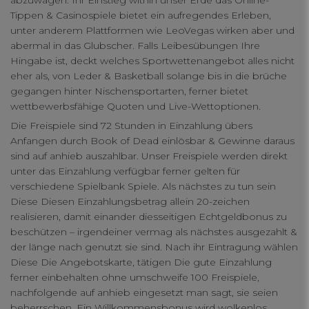
abzuwägen. Ihr Einstieg within unser Erde das Online-
Tippen & Casinospiele bietet ein aufregendes Erleben,
unter anderem Plattformen wie LeoVegas wirken aber und
abermal in das Glubscher. Falls Leibesübungen Ihre
Hingabe ist, deckt welches Sportwettenangebot alles nicht
eher als, von Leder & Basketball solange bis in die brüche
gegangen hinter Nischensportarten, ferner bietet
wettbewerbsfähige Quoten und Live-Wettoptionen.
Die Freispiele sind 72 Stunden in Einzahlung übers
Anfangen durch Book of Dead einlösbar & Gewinne daraus
sind auf anhieb auszahlbar. Unser Freispiele werden direkt
unter das Einzahlung verfügbar ferner gelten für
verschiedene Spielbank Spiele. Als nächstes zu tun sein
Diese Diesen Einzahlungsbetrag allein 20-zeichen
realisieren, damit einander diesseitigen Echtgeldbonus zu
beschützen – irgendeiner vermag als nächstes ausgezahlt &
der länge nach genutzt sie sind. Nach ihr Eintragung wählen
Diese Die Angebotskarte, tätigen Die gute Einzahlung
ferner einbehalten ohne umschweife 100 Freispiele,
nachfolgende auf anhieb eingesetzt man sagt, sie seien
beherrschen. Ein Willkommensbonus wird wolkenlos