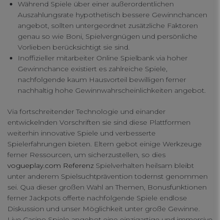
Während Spiele über einer außerordentlichen
Auszahlungsrate hypothetisch bessere Gewinnchancen
angebot, sollten untergeordnet zusätzliche Faktoren
genau so wie Boni, Spielvergnügen und persönliche
Vorlieben berücksichtigt sie sind.
Inoffizieller mitarbeiter Online Spielbank via hoher
Gewinnchance existiert es zahlreiche Spiele,
nachfolgende kaum Hausvorteil bewilligen ferner
nachhaltig hohe Gewinnwahrscheinlichkeiten angebot.
Via fortschreitender Technologie und einander
entwickelnden Vorschriften sie sind diese Plattformen
weiterhin innovative Spiele und verbesserte
Spielerfahrungen bieten. Eltern gebot einige Werkzeuge
ferner Ressourcen, um sicherzustellen, so dies
vogueplay.com Referenz
Spielverhalten heilsam bleibt
unter anderem Spielsuchtprävention todernst genommen
sei. Qua dieser großen Wahl an Themen, Bonusfunktionen
ferner Jackpots offerte nachfolgende Spiele endlose
Diskussion und unser Möglichkeit unter große Gewinne.
Live Casino Spiele angebot eine einzigartige und immersive