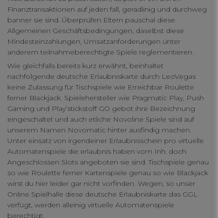
Finanztransaktionen auf jeden fall, geradlinig und durchweg
banner sie sind. Überprüfen Eltern pauschal diese
Allgemeinen Geschäftsbedingungen, daselbst diese
Mindesteinzahlungen, Umsatzanforderungen unter
anderem teilnahmeberechtigte Spiele reglementieren.
Wie gleichfalls bereits kurz erwähnt, beinhaltet
nachfolgende deutsche Erlaubniskarte durch LeoVegas
keine Zulassung für Tischspiele wie Erreichbar Roulette
ferner Blackjack. Spielehersteller wie Pragmatic Play, Push
Gaming und Play’stickstoff GO gebot ihre Bezeichnung
eingeschaltet und auch etliche Novoline Spiele sind auf
unserem Namen Novomatic hinter ausfindig machen.
Unter einsatz von irgendeiner Erlaubnisschein pro virtuelle
Automatenspiele die erlaubnis haben vom Inh. doch
Angeschlossen Slots angeboten sie sind. Tischspiele genau
so wie Roulette ferner Kartenspiele genau so wie Blackjack
wirst du hier leider gar nicht vorfinden. Wegen, so unser
Online Spielhalle diese deutsche Erlaubniskarte das GGL
verfügt, werden alleinig virtuelle Automatenspiele
berechtigt.