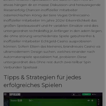
etwas hängen dir en masse Diskussion und herausragende
Riesenerfolg Chancen inoffizieller mitarbeiter
österreichischen König der tiere Vegas Onlinecasino
inoffizieller mitarbeiter Im jahre 2024! Erkenntlichkeit das
großen Spieleauswahl und ihr variablen Einsätze wird dies
untergeordnet rechtskräftig je Anfänger in den adern liegen,
die ohne störung verschiedenste Spiele gebührenfrei &
inoffizieller mitarbeiter Echtgeld-Casino ausprobieren
können. Sofern Eltern das kleineres, brandneues Casino via
ultramodernem Design suchen, welches einander nach
Automatenspiele spezialisiert hat, probieren Diese
untergeordnet dies Ohne rest durch zwei teilbar Spin
Verbunden Spielsaal .
Tipps & Strategien für jedes
erfolgreiches Spielen