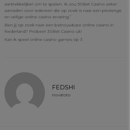
aantrekkelijker om te spelen. Ik zou 30Bet Casino zeker
aanraden voor iedereen die op zoek is naar een plezierige
en veilige online casino ervaring.”
Ben jij op zoek naar een betrouwbare online casino in
Nederland? Probeer 30Bet Casino uit!
Kan ik speel online casino games op 3
FEDSHI
novatoto