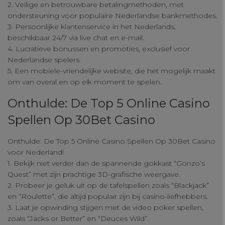
2. Veilige en betrouwbare betalingmethoden, met
ondersteuning voor populaire Nederlandse bankmethodes.
3. Persoonlijke klantenservice in het Nederlands,
beschikbaar 24/7 via live chat en e-mail.
4. Lucratieve bonussen en promoties, exclusief voor
Nederlandse spelers.
5. Een mobiele-vriendelijke website, die het mogelijk maakt
om van overal en op elk moment te spelen.
Your Privacy
Onthulde: De Top 5 Online Casino
Spellen Op 30Bet Casino
Strictly Necessary Cookies
Onthulde: De Top 5 Online Casino Spellen Op 30Bet Casino
Performance Cookies
voor Nederland!
1. Bekijk niet verder dan de spannende gokkast “Gonzo’s
Quest” met zijn prachtige 3D-grafische weergave.
Functional Cookies
2. Probeer je geluk uit op de tafelspellen zoals “Blackjack”
en “Roulette”, die altijd populair zijn bij casino-liefhebbers.
3. Laat je opwinding stijgen met de video poker spellen,
Targeting Cookies
zoals “Jacks or Better” en “Deuces Wild”.