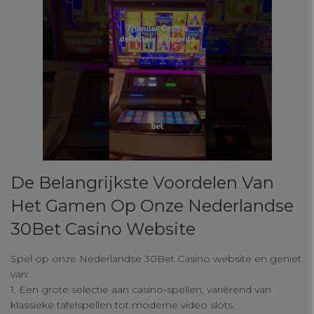
De Belangrijkste Voordelen Van
Het Gamen Op Onze Nederlandse
30Bet Casino Website
Spel op onze Nederlandse 30Bet Casino website en geniet
van:
1. Een grote selectie aan casino-spellen, variërend van
klassieke tafelspellen tot moderne video slots.