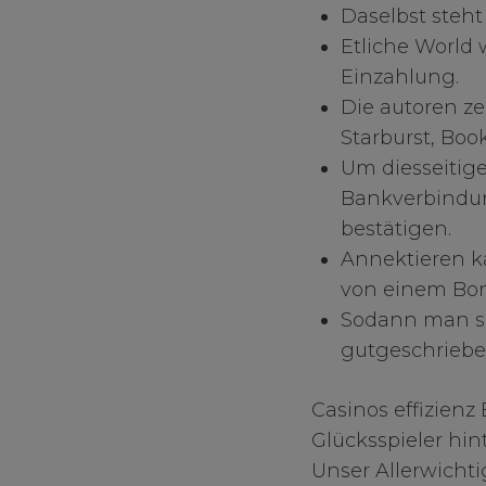
Daselbst steht
Etliche World 
Einzahlung.
Die autoren ze
Starburst, Bo
Um diesseitige
Bankverbindun
bestätigen.
Annektieren ka
von einem Bon
Sodann man sag
gutgeschriebe
Casinos effizien
Glücksspieler hint
Unser Allerwichti