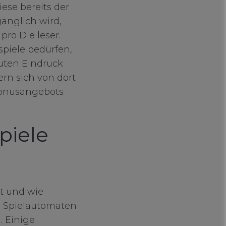
ese bereits der
gänglich wird,
pro Die leser.
spiele bedürfen,
uten Eindruck
ern sich von dort
 Bonusangebots
piele
st und wie
on Spielautomaten
. Einige