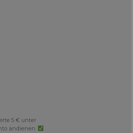
erte 5 € unter
onto andienen.