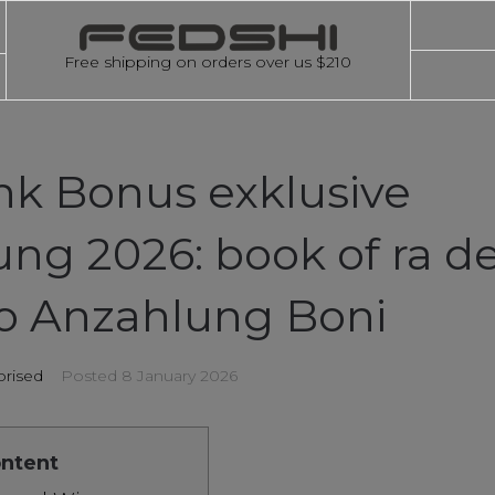
Free shipping on orders over us $210
nk Bonus exklusive
ung 2026: book of ra 
o Anzahlung Boni
rised
Posted
8 January 2026
ntent