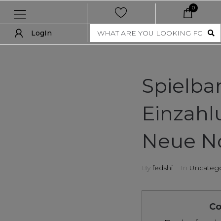
0
LogIn
LogIn
show all
Spielba
new
Einzahl
women
Neue N
men
nft collection
By
fedshi
In
Uncatego
accessories
art
Co