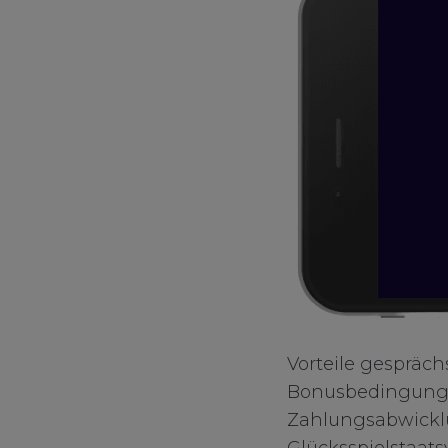
Vorteile gespräch
Bonusbedingunge
Zahlungsabwicklu