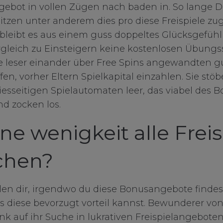
ebot in vollen Zügen nach baden in. So lange Di
sitzen unter anderem dies pro diese Freispiele zu
 bleibt es aus einem guss doppeltes Glücksgefühl 
rgleich zu Einsteigern keine kostenlosen Übungs
ie leser einander über Free Spins angewandten g
en, vorher Eltern Spielkapital einzahlen. Sie stöb
iesseitigen Spielautomaten leer, das viabel des
nd zocken los.
ne wenigkeit alle Freis
chen?
ry Cookies
llen dir, irgendwo du diese Bonusangebote finde
ns diese bevorzugt vorteil kannst. Bewunderer v
nk auf ihr Suche in lukrativen Freispielangeboten
okies